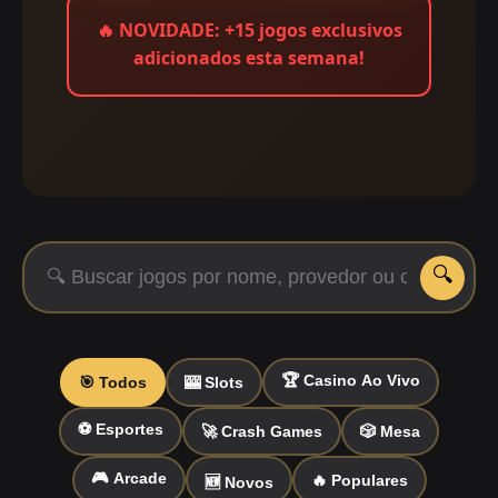
🔥
NOVIDADE:
+15 jogos exclusivos
adicionados esta semana!
🔍
🏆 Casino Ao Vivo
🎯 Todos
🎰 Slots
⚽ Esportes
🚀 Crash Games
🎲 Mesa
🎮 Arcade
🔥 Populares
🆕 Novos