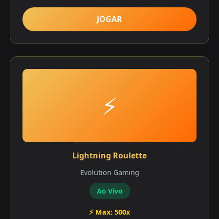
JOGAR
⚡
Lightning Roulette
Evolution Gaming
Ao Vivo
⚡ Max: 500x