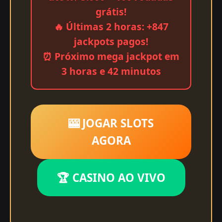
grátis!
🔥 Últimas 2 horas: +847
jackpots pagos!
⏰ Próximo mega jackpot em
3 horas e 42 minutos
🎰 JOGAR SLOTS
AGORA
🏆 CASINO AO VIVO