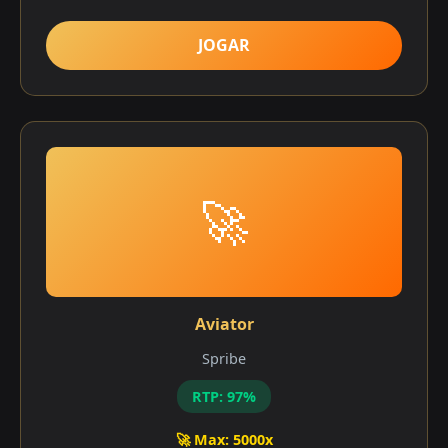
JOGAR
🚀
Aviator
Spribe
RTP: 97%
🚀 Max: 5000x