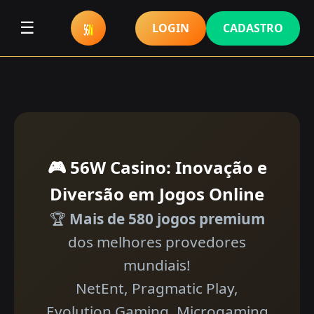
☰
LOGIN
CADASTRO
🎮 56W Casino: Inovação e
Diversão em Jogos Online
🏆
Mais de 580 jogos premium
dos melhores provedores
mundiais!
NetEnt, Pragmatic Play,
Evolution Gaming, Microgaming