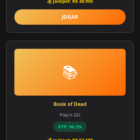
💰 Jackpot: R$ 38.950
JOGAR
📚
Book of Dead
Play'n GO
RTP: 96.2%