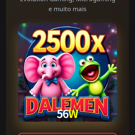
e muito mais