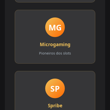
MG
Microgaming
Pioneiros dos slots
SP
Spribe