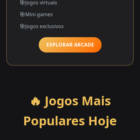
Jogos virtuais
Mini games
Jogos exclusivos
EXPLORAR ARCADE
🔥 Jogos Mais
Populares Hoje