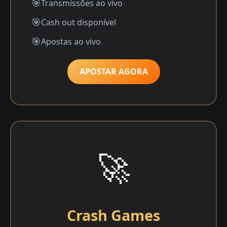
Transmissões ao vivo
Cash out disponível
Apostas ao vivo
APOSTAR AGORA
🚀
Crash Games