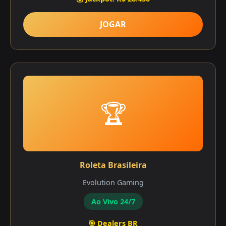
JOGAR
🏆
Roleta Brasileira
Evolution Gaming
Ao Vivo 24/7
🎯 Dealers BR