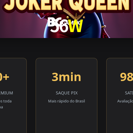
0+
3min
9
EMIUM
SAQUE PIX
SAT
s toda
Mais rápido do Brasil
Avaliaçã
na