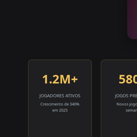
1.2M+
58
JOGADORES ATIVOS
JOGOS PR
Crescimento de 340%
Novos jogo
em 2025
sema