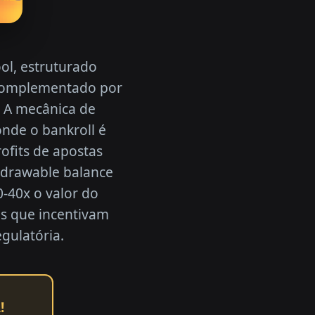
ol, estruturado
 complementado por
. A mecânica de
onde o bankroll é
ofits de apostas
hdrawable balance
-40x o valor do
es que incentivam
gulatória.
!