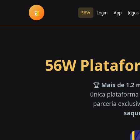
56W
Login
App
Jogos
56W Platafor
🏆
Mais de 1.2 
única plataforma
parceria exclus
saque