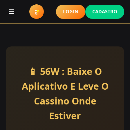
☰
LOGIN
CADASTRO
📱 56W : Baixe O
Aplicativo E Leve O
Cassino Onde
Estiver