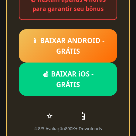
para garantir seu bônus
📱 BAIXAR ANDROID -
GRÁTIS
🍎 BAIXAR iOS -
GRÁTIS
⭐
📱
4.8/5 Avaliação
890K+ Downloads