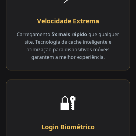
Velocidade Extrema
Carregamento
5x mais rápido
que qualquer
site. Tecnologia de cache inteligente e
otimização para dispositivos móveis
garantem a melhor experiência.
🔐
Login Biométrico