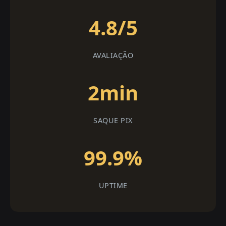
4.8/5
AVALIAÇÃO
2min
SAQUE PIX
99.9%
UPTIME