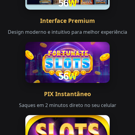
Interface Premium
Design moderno e intuitivo para melhor experiência
PIX Instantâneo
Saques em 2 minutos direto no seu celular