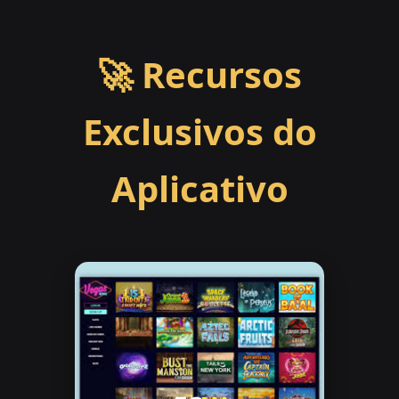
🚀 Recursos
Exclusivos do
Aplicativo