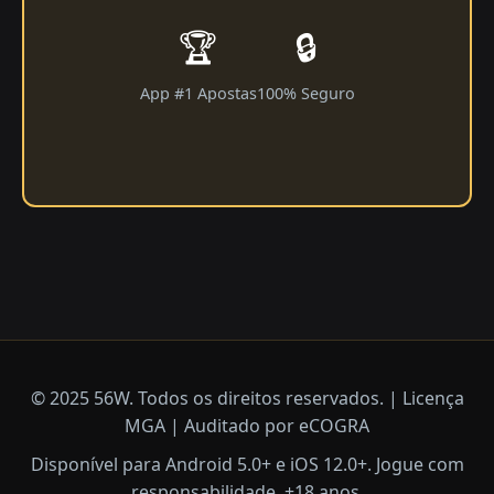
🏆
🔒
App #1 Apostas
100% Seguro
© 2025 56W. Todos os direitos reservados. | Licença
MGA | Auditado por eCOGRA
Disponível para Android 5.0+ e iOS 12.0+. Jogue com
responsabilidade. +18 anos.