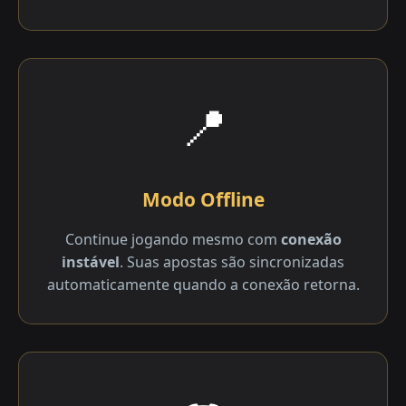
📍
Modo Offline
Continue jogando mesmo com
conexão
instável
. Suas apostas são sincronizadas
automaticamente quando a conexão retorna.