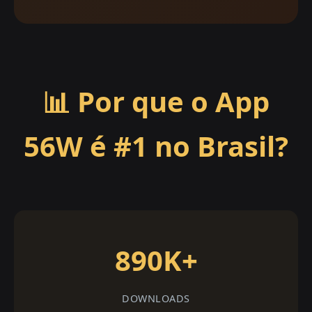
📊 Por que o App
56W é #1 no Brasil?
890K+
DOWNLOADS