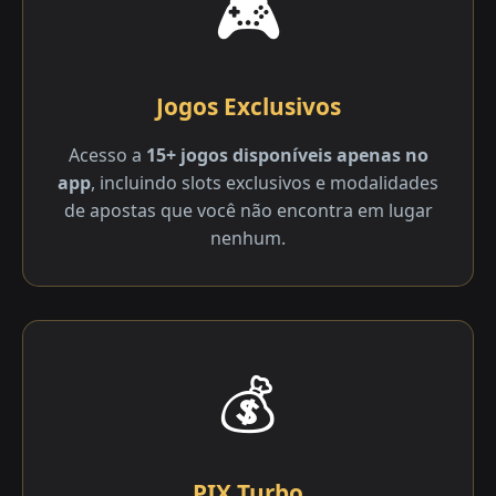
🎮
Jogos Exclusivos
Acesso a
15+ jogos disponíveis apenas no
app
, incluindo slots exclusivos e modalidades
de apostas que você não encontra em lugar
nenhum.
💰
PIX Turbo