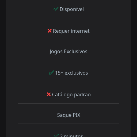
✅
Disponível
❌
Requer internet
Jogos Exclusivos
✅
15+ exclusivos
❌
Catálogo padrão
Saque PIX
✅
2 minutos