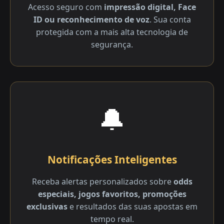
Acesso seguro com
impressão digital, Face
ID ou reconhecimento de voz
. Sua conta
protegida com a mais alta tecnologia de
segurança.
🔔
Notificações Inteligentes
Receba alertas personalizados sobre
odds
especiais, jogos favoritos, promoções
exclusivas
e resultados das suas apostas em
tempo real.