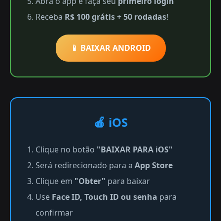
Abra o app e faça seu
primeiro login
Receba
R$ 100 grátis + 50 rodadas
!
📱 BAIXAR ANDROID
🍎 iOS
Clique no botão
"BAIXAR PARA iOS"
Será redirecionado para a
App Store
Clique em
"Obter"
para baixar
Use
Face ID, Touch ID ou senha
para
confirmar