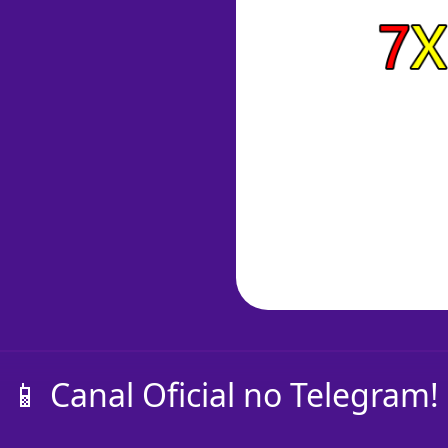
📱 Canal Oficial no Telegram!