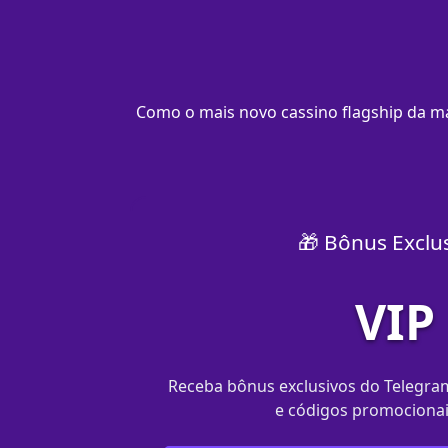
Como o mais novo cassino flagship da mar
🎁 Bônus Exclu
VIP
Receba bônus exclusivos do Telegra
e códigos promocionai