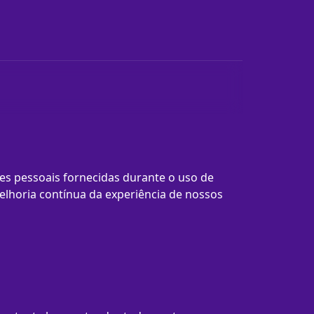
es pessoais fornecidas durante o uso de
elhoria contínua da experiência de nossos