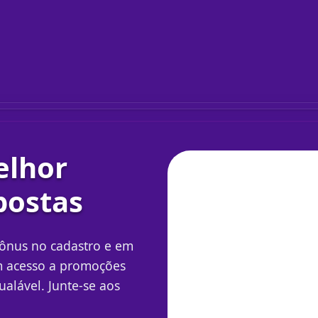
elhor
postas
ônus no cadastro e em
m acesso a promoções
ualável. Junte-se aos