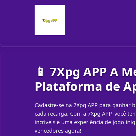
📱 7Xpg APP A M
Plataforma de A
Cadastre-se na 7Xpg APP para ganhar b
cada recarga. Com a 7Xpg APP, você te
incríveis e uma experiência de jogo inig
vencedores agora!