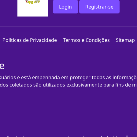
Login
Registrar-se
Políticas de Privacidade
Termos e Condições
Sitemap
de
usuários e está empenhada em proteger todas as informaçõ
os coletados são utilizados exclusivamente para fins de m