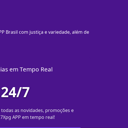
P Brasil com justiça e variedade, além de
cias em Tempo Real
24/7
e todas as novidades, promoções e
 7Xpg APP em tempo real!