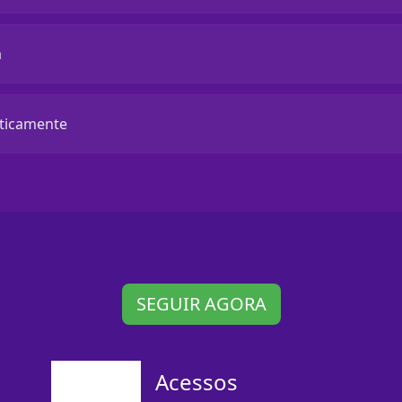
a
aticamente
SEGUIR AGORA
Acessos