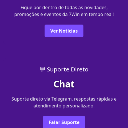
Fique por dentro de todas as novidades,
promoções e eventos da 7Win em tempo real!
Ver Notícias
💬 Suporte Direto
Chat
Suporte direto via Telegram, respostas rápidas e
atendimento personalizado!
Falar Suporte