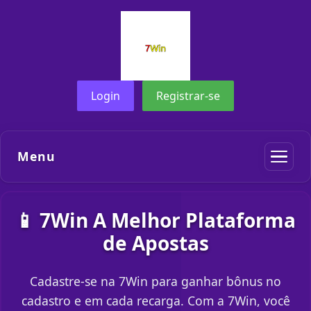
Login
Registrar-se
Menu
📱 7Win A Melhor Plataforma
de Apostas
Cadastre-se na 7Win para ganhar bônus no
cadastro e em cada recarga. Com a 7Win, você