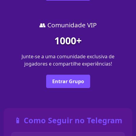
👥 Comunidade VIP
1000+
Junte-se a uma comunidade exclusiva de
jogadores e compartilhe experiências!
Entrar Grupo
📱 Como Seguir no Telegram