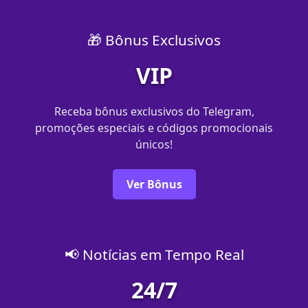
🎁 Bônus Exclusivos
VIP
Receba bônus exclusivos do Telegram,
promoções especiais e códigos promocionais
únicos!
Ver Bônus
📢 Notícias em Tempo Real
24/7