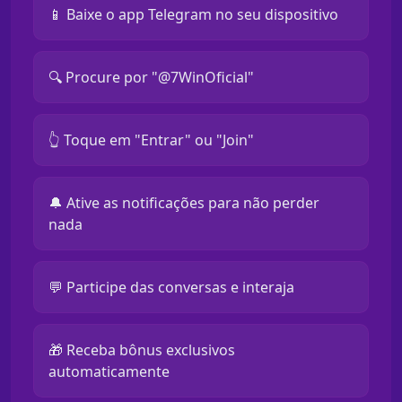
📱 Baixe o app Telegram no seu dispositivo
🔍 Procure por "@7WinOficial"
👆 Toque em "Entrar" ou "Join"
🔔 Ative as notificações para não perder
nada
💬 Participe das conversas e interaja
🎁 Receba bônus exclusivos
automaticamente