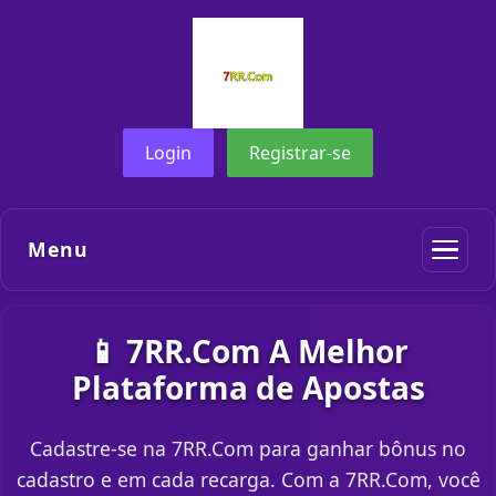
Login
Registrar-se
Menu
📱 7RR.Com A Melhor
Plataforma de Apostas
Cadastre-se na 7RR.Com para ganhar bônus no
cadastro e em cada recarga. Com a 7RR.Com, você