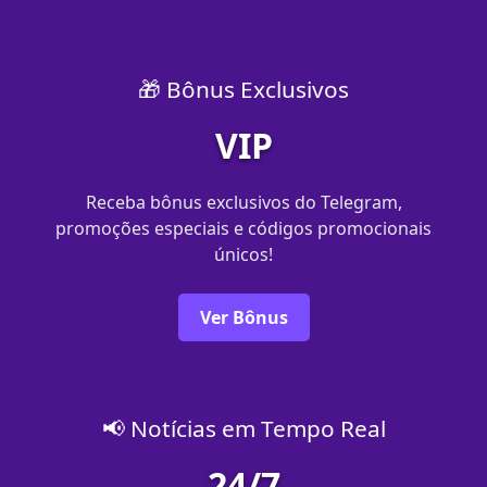
🎁 Bônus Exclusivos
VIP
Receba bônus exclusivos do Telegram,
promoções especiais e códigos promocionais
únicos!
Ver Bônus
📢 Notícias em Tempo Real
24/7