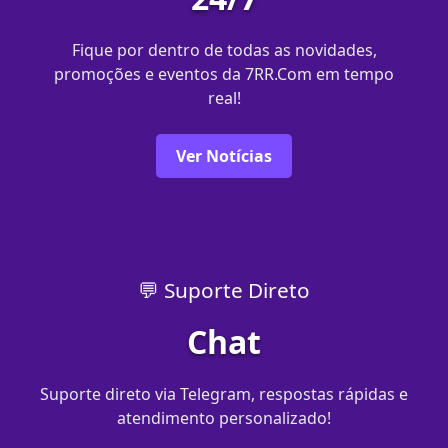
Fique por dentro de todas as novidades,
promoções e eventos da 7RR.Com em tempo
real!
Ver Notícias
💬 Suporte Direto
Chat
Suporte direto via Telegram, respostas rápidas e
atendimento personalizado!