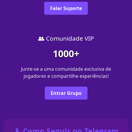
Falar Suporte
👥 Comunidade VIP
1000+
Junte-se a uma comunidade exclusiva de
jogadores e compartilhe experiências!
Entrar Grupo
📱 Como Seguir no Telegram