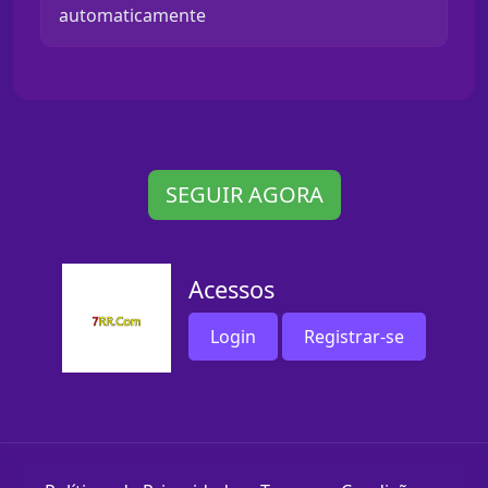
automaticamente
SEGUIR AGORA
Acessos
Login
Registrar-se