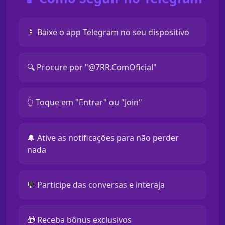
📱 Baixe o app Telegram no seu dispositivo
🔍 Procure por "@7RR.ComOficial"
👆 Toque em "Entrar" ou "Join"
🔔 Ative as notificações para não perder
nada
💬 Participe das conversas e interaja
🎁 Receba bônus exclusivos