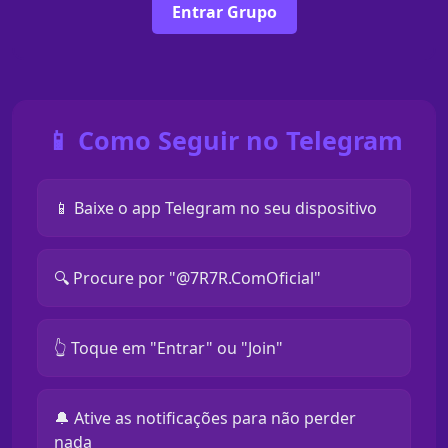
Entrar Grupo
📱 Como Seguir no Telegram
📱 Baixe o app Telegram no seu dispositivo
🔍 Procure por "@7R7R.ComOficial"
👆 Toque em "Entrar" ou "Join"
🔔 Ative as notificações para não perder
nada