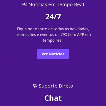
📢 Notícias em Tempo Real
24/7
Fique por dentro de todas as novidades,
promoções e eventos da 79X Com APP em
tempo real!
Ver Notícias
💬 Suporte Direto
Chat