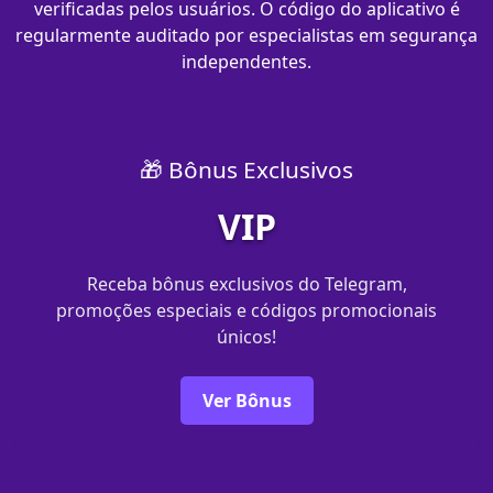
verificadas pelos usuários. O código do aplicativo é
regularmente auditado por especialistas em segurança
independentes.
🎁 Bônus Exclusivos
VIP
Receba bônus exclusivos do Telegram,
promoções especiais e códigos promocionais
únicos!
Ver Bônus