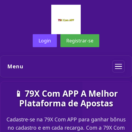
Login
Registrar-se
Menu
📱 79X Com APP A Melhor
Plataforma de Apostas
Cadastre-se na 79X Com APP para ganhar bônus
no cadastro e em cada recarga. Com a 79X Com