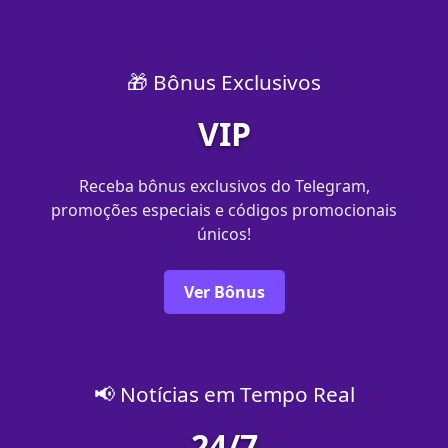
🎁 Bônus Exclusivos
VIP
Receba bônus exclusivos do Telegram,
promoções especiais e códigos promocionais
únicos!
Ver Bônus
📢 Notícias em Tempo Real
24/7