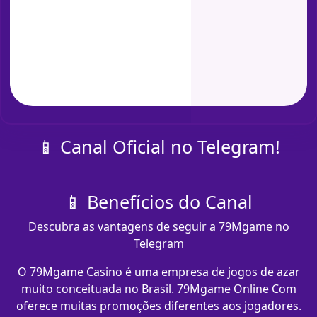
📱 Canal Oficial no Telegram!
📱 Benefícios do Canal
Descubra as vantagens de seguir a 79Mgame no
Telegram
O 79Mgame Casino é uma empresa de jogos de azar
muito conceituada no Brasil. 79Mgame Online Com
oferece muitas promoções diferentes aos jogadores.