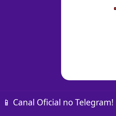
📱 Canal Oficial no Telegram!