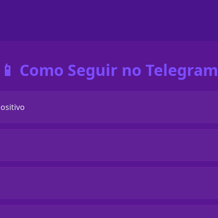
📱 Como Seguir no Telegram
ositivo