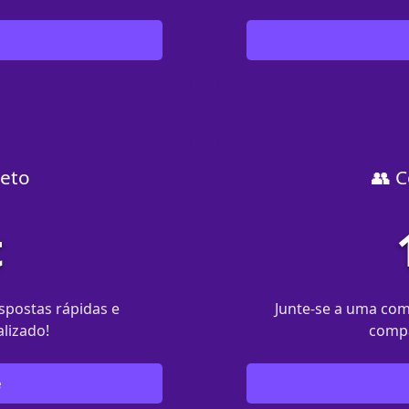
reto
👥 
t
espostas rápidas e
Junte-se a uma com
lizado!
compa
e