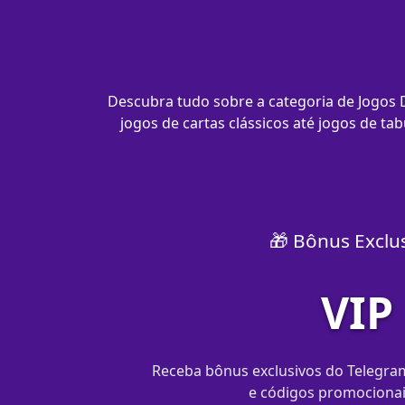
Descubra tudo sobre a categoria de Jogos 
jogos de cartas clássicos até jogos de t
🎁 Bônus Exclu
VIP
Receba bônus exclusivos do Telegra
e códigos promocionai