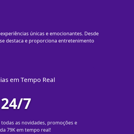
experiências únicas e emocionantes. Desde
a se destaca e proporciona entretenimento
cias em Tempo Real
24/7
e todas as novidades, promoções e
 da 79K em tempo real!