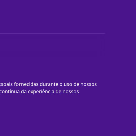
ssoais fornecidas durante o uso de nossos
 contínua da experiência de nossos