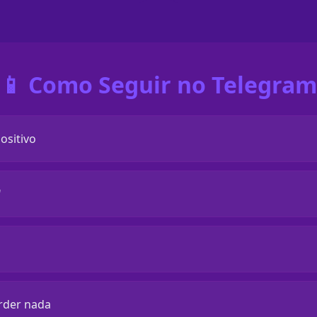
📱 Como Seguir no Telegram
ositivo
"
erder nada