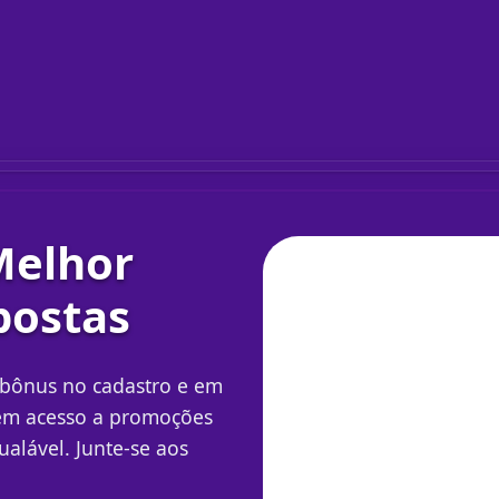
Melhor
postas
 bônus no cadastro e em
tem acesso a promoções
ualável. Junte-se aos