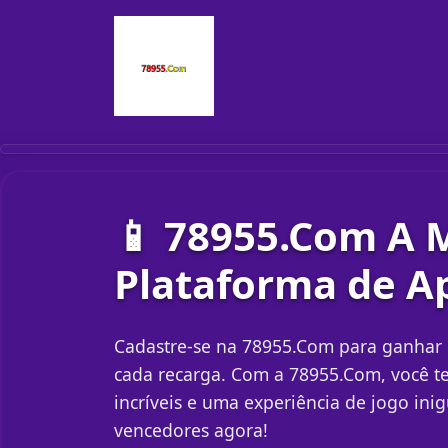
📱 78955.Com A 
Plataforma de A
Cadastre-se na 78955.Com para ganhar
cada recarga. Com a 78955.Com, você 
incríveis e uma experiência de jogo inig
vencedores agora!