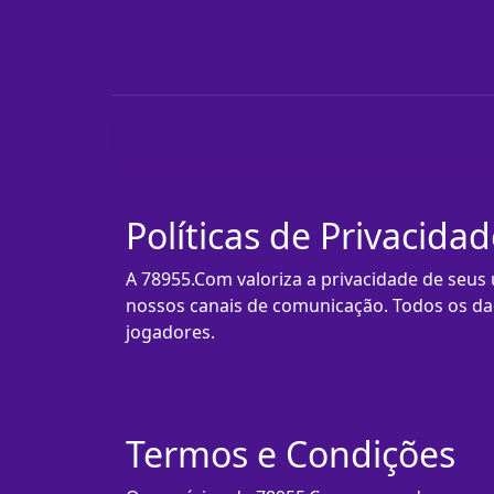
Políticas de Privacida
A 78955.Com valoriza a privacidade de seu
nossos canais de comunicação. Todos os dad
jogadores.
Termos e Condições