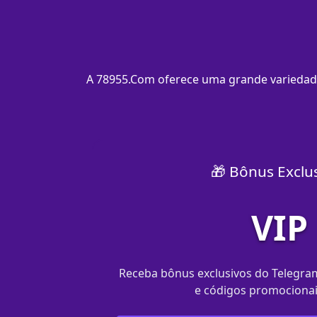
A 78955.Com oferece uma grande variedade
🎁 Bônus Exclu
VIP
Receba bônus exclusivos do Telegra
e códigos promocionai