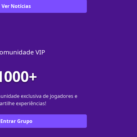
Ver Notícias
Comunidade VIP
1000+
unidade exclusiva de jogadores e
rtilhe experiências!
Entrar Grupo