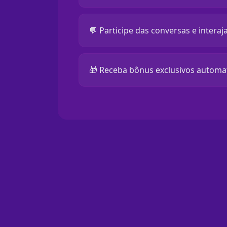
💬 Participe das conversas e interaj
🎁 Receba bônus exclusivos autom