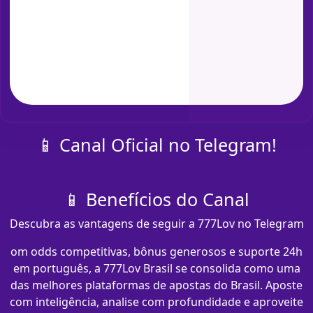
📱 Canal Oficial no Telegram!
📱 Benefícios do Canal
Descubra as vantagens de seguir a 777Lov no Telegram
om odds competitivas, bônus generosos e suporte 24h
em português, a 777Lov Brasil se consolida como uma
das melhores plataformas de apostas do Brasil. Aposte
com inteligência, analise com profundidade e aproveite