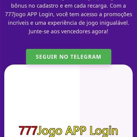
bônus no cadastro e em cada recarga. Com a
777Jogo APP Login, você tem acesso a promoções
incríveis e uma experiência de jogo inigualável.
Junte-se aos vencedores agora!
SEGUIR NO TELEGRAM