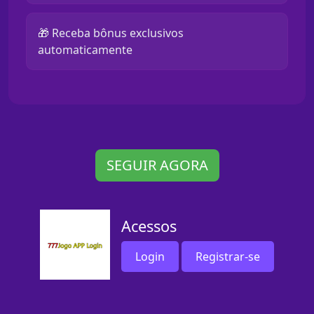
🎁 Receba bônus exclusivos
automaticamente
SEGUIR AGORA
Acessos
Login
Registrar-se