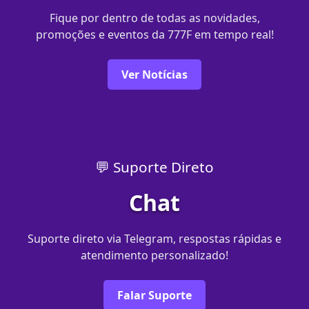
Fique por dentro de todas as novidades,
promoções e eventos da 777F em tempo real!
Ver Notícias
💬 Suporte Direto
Chat
Suporte direto via Telegram, respostas rápidas e
atendimento personalizado!
Falar Suporte