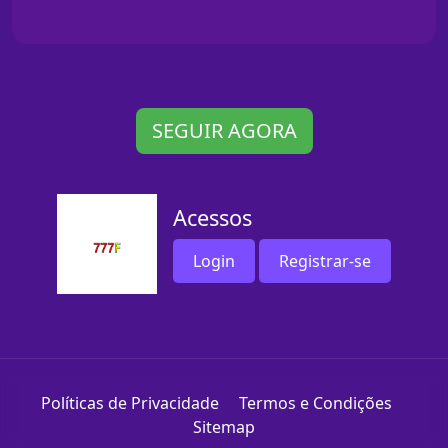
SEGUIR AGORA
Acessos
Login
Registrar-se
Políticas de Privacidade
Termos e Condições
Sitemap