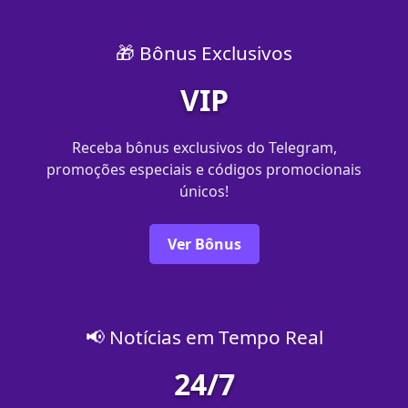
🎁 Bônus Exclusivos
VIP
Receba bônus exclusivos do Telegram,
promoções especiais e códigos promocionais
únicos!
Ver Bônus
📢 Notícias em Tempo Real
24/7