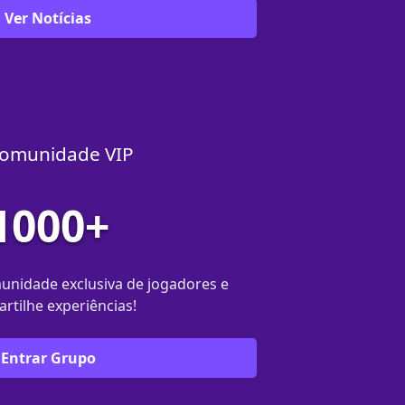
Ver Notícias
Comunidade VIP
1000+
unidade exclusiva de jogadores e
rtilhe experiências!
Entrar Grupo