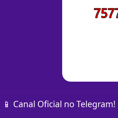
📱 Canal Oficial no Telegram!