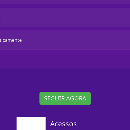
a
aticamente
SEGUIR AGORA
Acessos