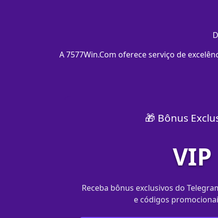
D
A 7577Win.Com oferece serviço de excelên
🎁 Bônus Exclu
VIP
Receba bônus exclusivos do Telegra
e códigos promocionai