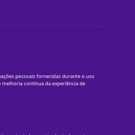
mações pessoais fornecidas durante o uso
e melhoria contínua da experiência de