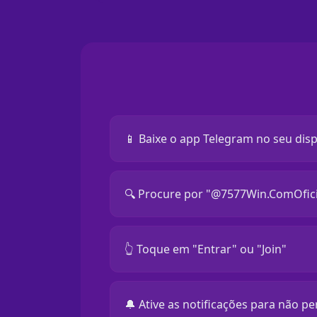
📱 Baixe o app Telegram no seu disp
🔍 Procure por "@7577Win.ComOfici
👆 Toque em "Entrar" ou "Join"
🔔 Ative as notificações para não p