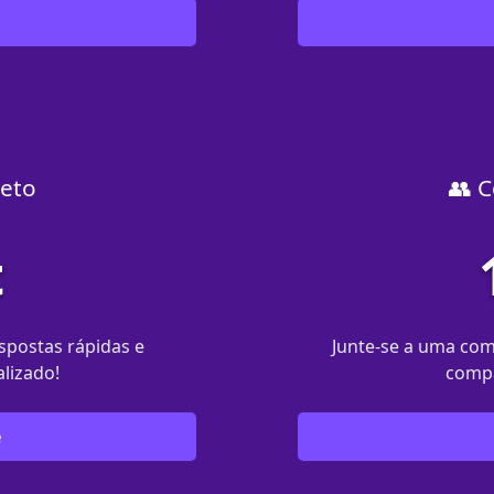
reto
👥 
t
espostas rápidas e
Junte-se a uma com
lizado!
compa
e