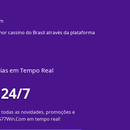
am
r cassino do Brasil através da plataforma
cias em Tempo Real
24/7
e todas as novidades, promoções e
577Win.Com em tempo real!