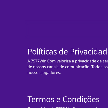
Políticas de Privacida
A 7577Win.Com valoriza a privacidade de s
de nossos canais de comunicação. Todos os 
nossos jogadores.
Termos e Condições