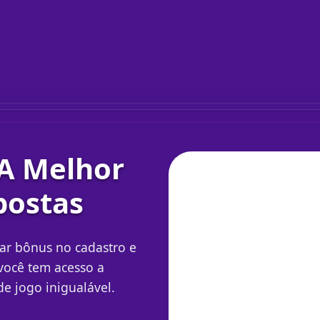
A Melhor
postas
ar bônus no cadastro e
você tem acesso a
e jogo inigualável.