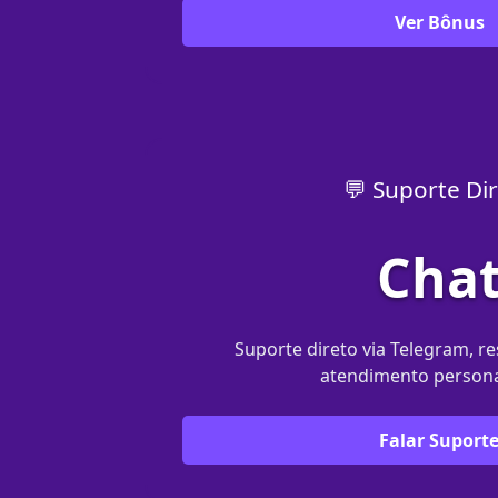
Ver Bônus
💬 Suporte Di
Cha
Suporte direto via Telegram, r
atendimento persona
Falar Suport