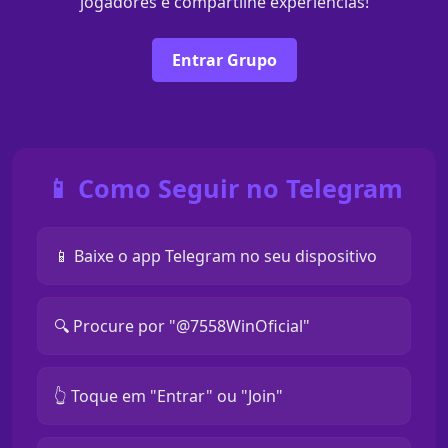
jogadores e compartilhe experiências!
Entrar Grupo
📱 Como Seguir no Telegram
📱 Baixe o app Telegram no seu dispositivo
🔍 Procure por "@7558WinOficial"
👆 Toque em "Entrar" ou "Join"