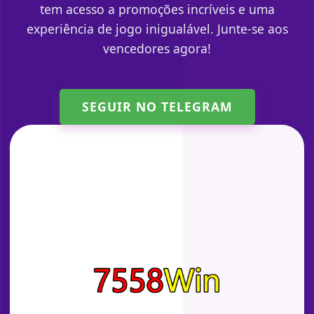
tem acesso a promoções incríveis e uma
experiência de jogo inigualável. Junte-se aos
vencedores agora!
SEGUIR NO TELEGRAM