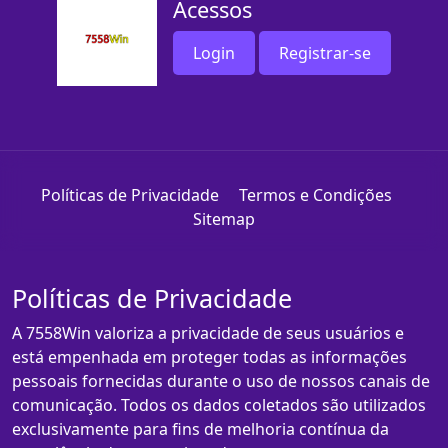
Acessos
Login
Registrar-se
Políticas de Privacidade
Termos e Condições
Sitemap
Políticas de Privacidade
A 7558Win valoriza a privacidade de seus usuários e
está empenhada em proteger todas as informações
pessoais fornecidas durante o uso de nossos canais de
comunicação. Todos os dados coletados são utilizados
exclusivamente para fins de melhoria contínua da