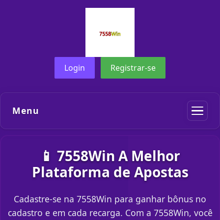
Login
Registrar-se
Menu
📱 7558Win A Melhor
Plataforma de Apostas
Cadastre-se na 7558Win para ganhar bônus no
cadastro e em cada recarga. Com a 7558Win, você