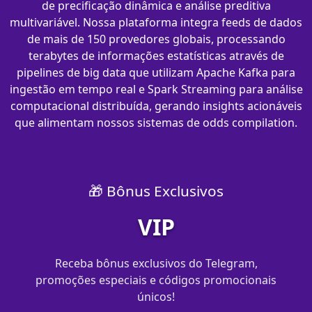
de precificação dinâmica e análise preditiva
multivariável. Nossa plataforma integra feeds de dados
de mais de 150 provedores globais, processando
terabytes de informações estatísticas através de
pipelines de big data que utilizam Apache Kafka para
ingestão em tempo real e Spark Streaming para análise
computacional distribuída, gerando insights acionáveis
que alimentam nossos sistemas de odds compilation.
🎁 Bônus Exclusivos
VIP
Receba bônus exclusivos do Telegram,
promoções especiais e códigos promocionais
únicos!