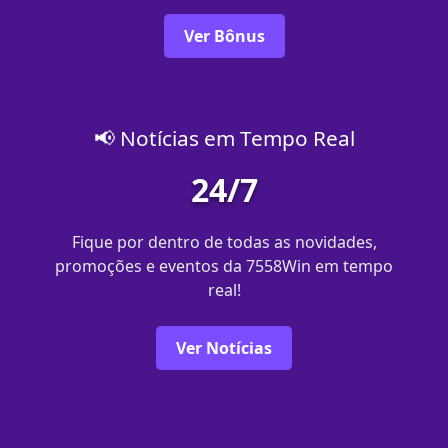
Ver Bônus
📢 Notícias em Tempo Real
24/7
Fique por dentro de todas as novidades,
promoções e eventos da 7558Win em tempo
real!
Ver Notícias