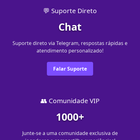
💬 Suporte Direto
Chat
Suporte direto via Telegram, respostas rápidas e
atendimento personalizado!
Falar Suporte
👥 Comunidade VIP
1000+
Junte-se a uma comunidade exclusiva de