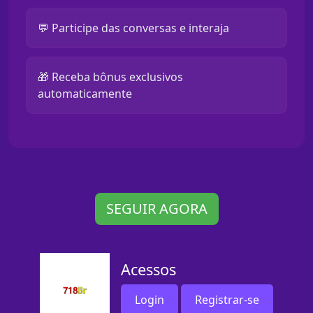
💬 Participe das conversas e interaja
🎁 Receba bônus exclusivos
automaticamente
SEGUIR AGORA
Acessos
Login
Registrar-se