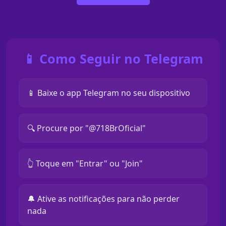
📱 Como Seguir no Telegram
📱 Baixe o app Telegram no seu dispositivo
🔍 Procure por "@718BrOficial"
👆 Toque em "Entrar" ou "Join"
🔔 Ative as notificações para não perder
nada