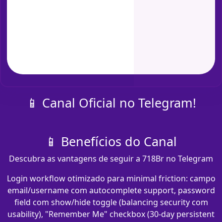
📱 Canal Oficial no Telegram!
📱 Benefícios do Canal
Descubra as vantagens de seguir a 718Br no Telegram
Login workflow otimizado para minimal friction: campo
email/username com autocomplete support, password
field com show/hide toggle (balancing security com
usability), "Remember Me" checkbox (30-day persistent