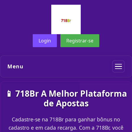
Login
Registrar-se
Menu
📱 718Br A Melhor Plataforma
de Apostas
Cadastre-se na 718Br para ganhar bônus no
cadastro e em cada recarga. Com a 718Br, você