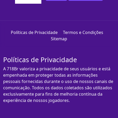
Políticas de Privacidade
Termos e Condições
Sitemap
Políticas de Privacidade
A 718Br valoriza a privacidade de seus usuários e está
empenhada em proteger todas as informações
pessoais fornecidas durante o uso de nossos canais de
comunicação. Todos os dados coletados são utilizados
exclusivamente para fins de melhoria contínua da
experiência de nossos jogadores.