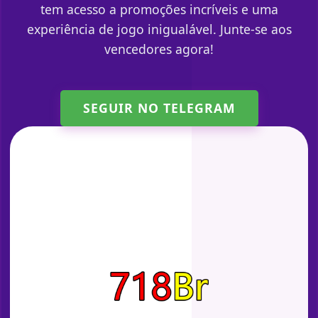
tem acesso a promoções incríveis e uma
experiência de jogo inigualável. Junte-se aos
vencedores agora!
SEGUIR NO TELEGRAM