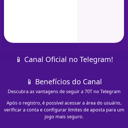
📱 Canal Oficial no Telegram!
📱 Benefícios do Canal
Descubra as vantagens de seguir a 70T no Telegram
Após o registro, é possível acessar a área do usuário,
verificar a conta e configurar limites de aposta para um
jogo mais seguro.