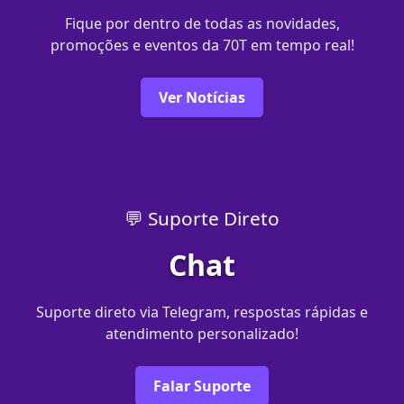
Fique por dentro de todas as novidades,
promoções e eventos da 70T em tempo real!
Ver Notícias
💬 Suporte Direto
Chat
Suporte direto via Telegram, respostas rápidas e
atendimento personalizado!
Falar Suporte