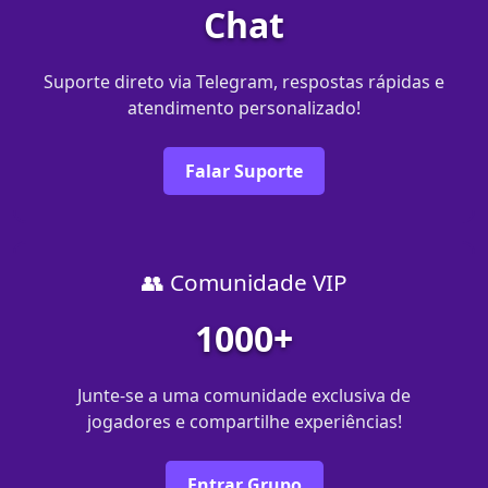
Chat
Suporte direto via Telegram, respostas rápidas e
atendimento personalizado!
Falar Suporte
👥 Comunidade VIP
1000+
Junte-se a uma comunidade exclusiva de
jogadores e compartilhe experiências!
Entrar Grupo