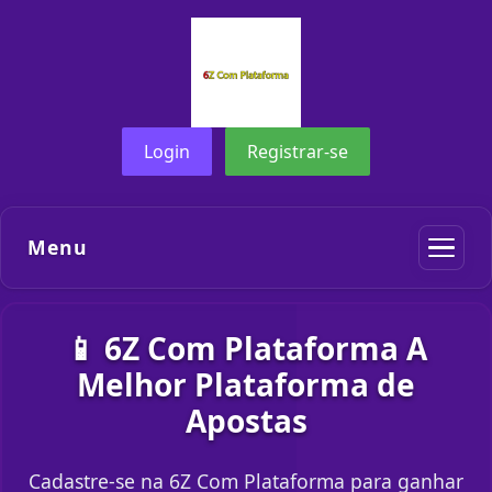
Login
Registrar-se
Menu
📱 6Z Com Plataforma A
Melhor Plataforma de
Apostas
Cadastre-se na 6Z Com Plataforma para ganhar