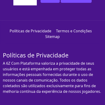
Políticas de Privacidade
Termos e Condições
Sitemap
Políticas de Privacidade
A 6Z Com Plataforma valoriza a privacidade de seus
usuários e está empenhada em proteger todas as
informações pessoais fornecidas durante o uso de
nossos canais de comunicação. Todos os dados
coletados são utilizados exclusivamente para fins de
melhoria contínua da experiência de nossos jogadores.