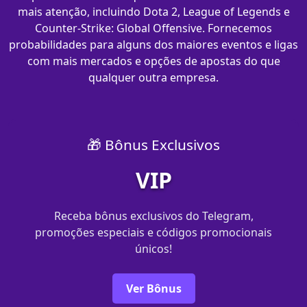
mais atenção, incluindo Dota 2, League of Legends e
Counter-Strike: Global Offensive. Fornecemos
probabilidades para alguns dos maiores eventos e ligas
com mais mercados e opções de apostas do que
qualquer outra empresa.
🎁 Bônus Exclusivos
VIP
Receba bônus exclusivos do Telegram,
promoções especiais e códigos promocionais
únicos!
Ver Bônus