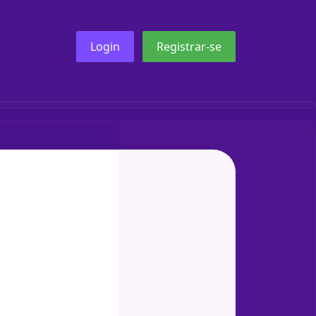
Login
Registrar-se