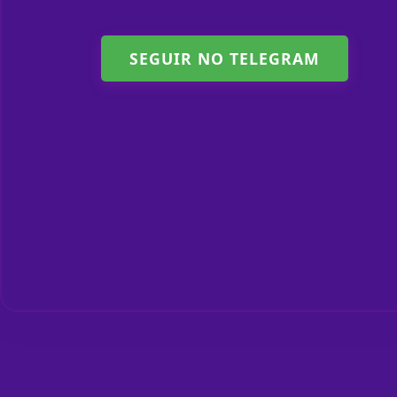
SEGUIR NO TELEGRAM