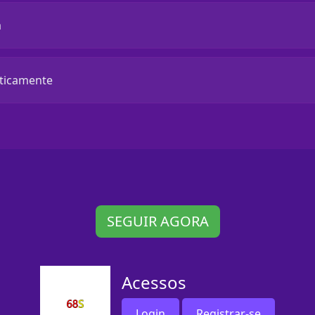
a
aticamente
SEGUIR AGORA
Acessos
Login
Registrar-se