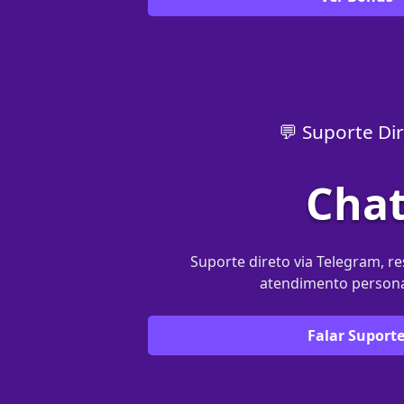
💬 Suporte Di
Cha
Suporte direto via Telegram, r
atendimento persona
Falar Suport