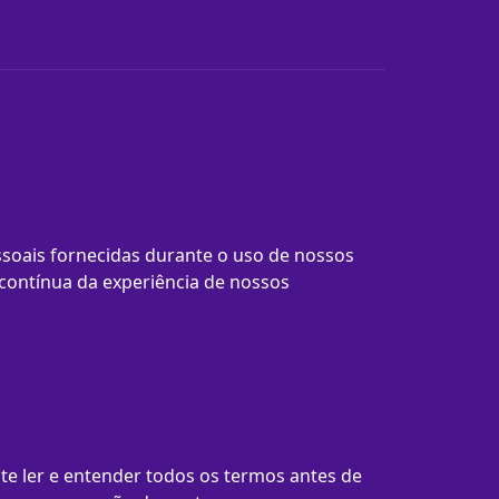
ssoais fornecidas durante o uso de nossos
 contínua da experiência de nossos
te ler e entender todos os termos antes de