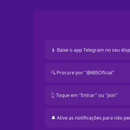
📱 Baixe o app Telegram no seu disp
🔍 Procure por "@68SOficial"
👆 Toque em "Entrar" ou "Join"
🔔 Ative as notificações para não p