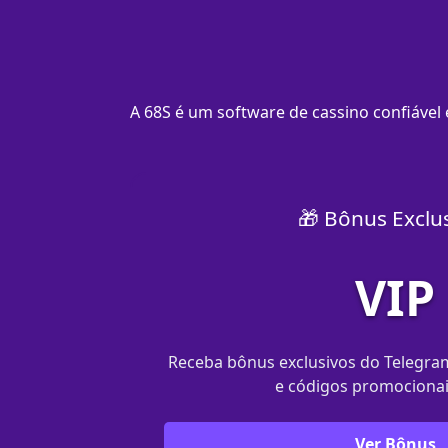
A 68S é um software de cassino confiável 
🎁 Bônus Exclu
VIP
Receba bônus exclusivos do Telegra
e códigos promocionai
Ver Bônus