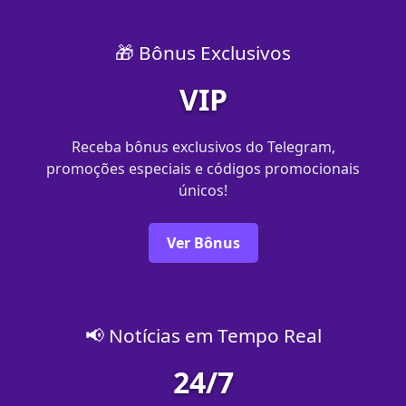
🎁 Bônus Exclusivos
VIP
Receba bônus exclusivos do Telegram,
promoções especiais e códigos promocionais
únicos!
Ver Bônus
📢 Notícias em Tempo Real
24/7