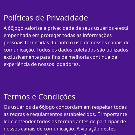
Políticas de Privacidade
A 66Jogo valoriza a privacidade de seus usuários e está
empenhada em proteger todas as informações
pessoais fornecidas durante o uso de nossos canais de
comunicação. Todos os dados coletados são utilizados
exclusivamente para fins de melhoria contínua da
experiência de nossos jogadores.
Termos e Condições
Os usuários da 66Jogo concordam em respeitar todas
as regras e regulamentos estabelecidos. É importante
ler e entender todos os termos antes de participar de
nossos canais de comunicação. A violação destes