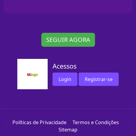
SEGUIR AGORA
Acessos
Login
Registrar-se
Políticas de Privacidade
Termos e Condições
Sitemap