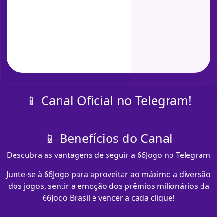
📱 Canal Oficial no Telegram!
📱 Benefícios do Canal
Descubra as vantagens de seguir a 66Jogo no Telegram
Junte-se à 66Jogo para aproveitar ao máximo a diversão
dos jogos, sentir a emoção dos prêmios milionários da
66Jogo Brasil e vencer a cada clique!