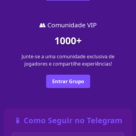
👥 Comunidade VIP
1000+
Junte-se a uma comunidade exclusiva de
jogadores e compartilhe experiências!
Entrar Grupo
📱 Como Seguir no Telegram