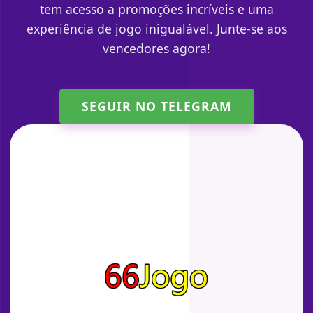
tem acesso a promoções incríveis e uma
experiência de jogo inigualável. Junte-se aos
vencedores agora!
SEGUIR NO TELEGRAM