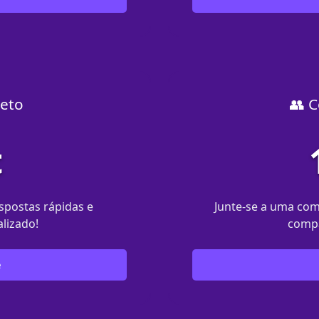
reto
👥 
t
espostas rápidas e
Junte-se a uma com
lizado!
compa
e