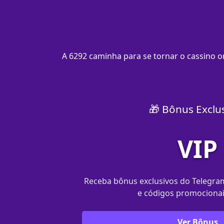
A 6292 caminha para se tornar o cassino o
🎁 Bônus Exclu
VIP
Receba bônus exclusivos do Telegra
e códigos promocionai
Ver Bônus