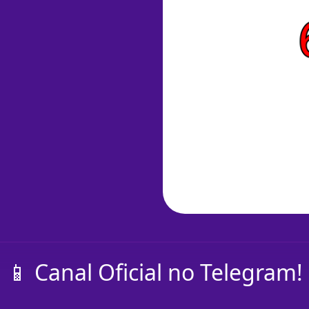
📱 Canal Oficial no Telegram!