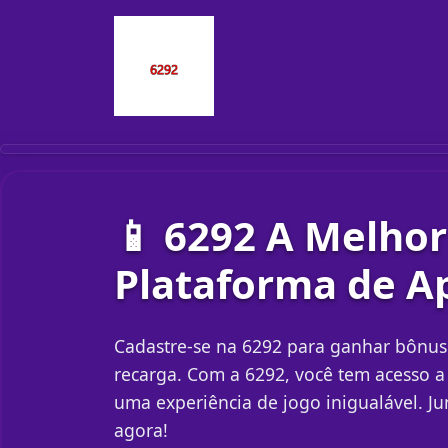
📱 6292 A Melhor
Plataforma de A
Cadastre-se na 6292 para ganhar bônus
recarga. Com a 6292, você tem acesso a
uma experiência de jogo inigualável. J
agora!