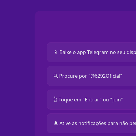
📱 Baixe o app Telegram no seu disp
🔍 Procure por "@6292Oficial"
👆 Toque em "Entrar" ou "Join"
🔔 Ative as notificações para não p