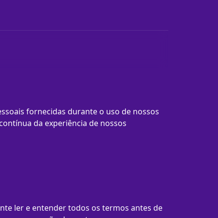
essoais fornecidas durante o uso de nossos
 contínua da experiência de nossos
nte ler e entender todos os termos antes de