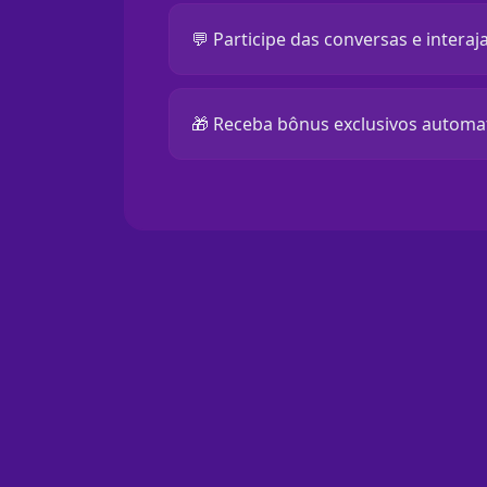
💬 Participe das conversas e interaj
🎁 Receba bônus exclusivos autom