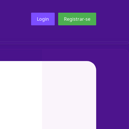
Login
Registrar-se