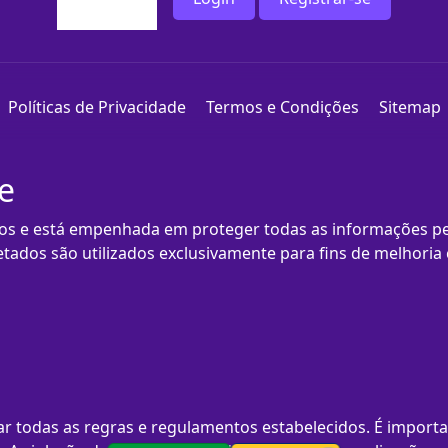
Políticas de Privacidade
Termos e Condições
Sitemap
de
rios e está empenhada em proteger todas as informações p
tados são utilizados exclusivamente para fins de melhoria
 todas as regras e regulamentos estabelecidos. É importa