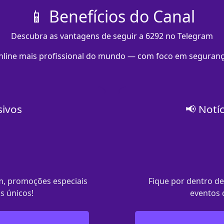
📱 Benefícios do Canal
Descubra as vantagens de seguir a 6292 no Telegram
nline mais profissional do mundo — com foco em segurança,
sivos
📢 Notí
m, promoções especiais
Fique por dentro d
s únicos!
eventos 