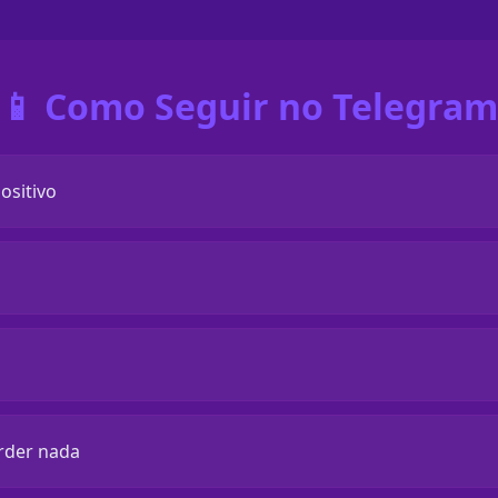
📱 Como Seguir no Telegram
ositivo
erder nada