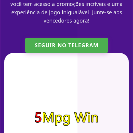
você tem acesso a promoções incríveis e uma
experiência de jogo inigualável. Junte-se aos
vencedores agora!
SEGUIR NO TELEGRAM