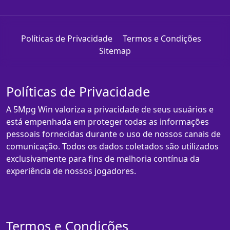
Políticas de Privacidade
Termos e Condições
Sitemap
Políticas de Privacidade
A 5Mpg Win valoriza a privacidade de seus usuários e
está empenhada em proteger todas as informações
pessoais fornecidas durante o uso de nossos canais de
comunicação. Todos os dados coletados são utilizados
exclusivamente para fins de melhoria contínua da
experiência de nossos jogadores.
Termos e Condições