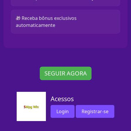
🎁 Receba bônus exclusivos
automaticamente
SEGUIR AGORA
Acessos
Login
Registrar-se