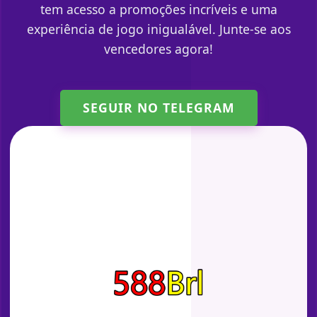
tem acesso a promoções incríveis e uma
experiência de jogo inigualável. Junte-se aos
vencedores agora!
SEGUIR NO TELEGRAM