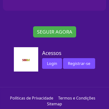
SEGUIR AGORA
Acessos
Login
Registrar-se
Políticas de Privacidade
Termos e Condições
Sitemap