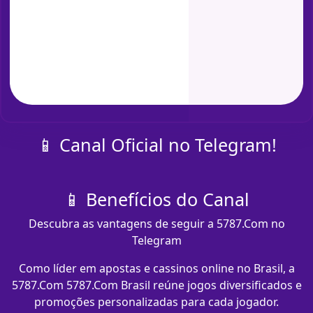
📱 Canal Oficial no Telegram!
📱 Benefícios do Canal
Descubra as vantagens de seguir a 5787.Com no
Telegram
Como líder em apostas e cassinos online no Brasil, a
5787.Com 5787.Com Brasil reúne jogos diversificados e
promoções personalizadas para cada jogador.