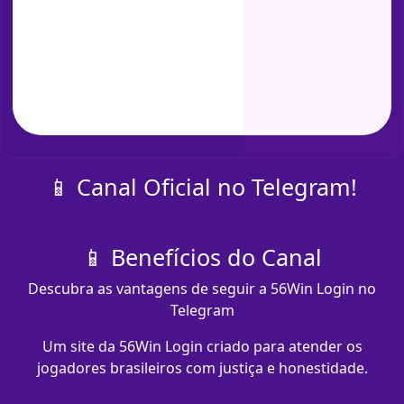
📱 Canal Oficial no Telegram!
📱 Benefícios do Canal
Descubra as vantagens de seguir a 56Win Login no
Telegram
Um site da 56Win Login criado para atender os
jogadores brasileiros com justiça e honestidade.