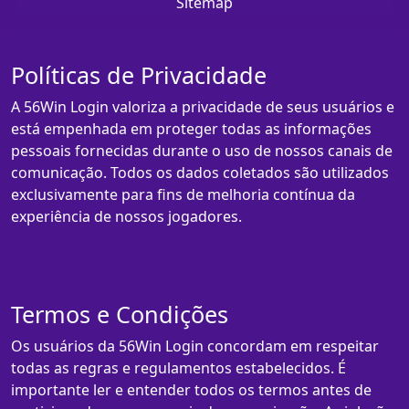
Sitemap
Políticas de Privacidade
A 56Win Login valoriza a privacidade de seus usuários e
está empenhada em proteger todas as informações
pessoais fornecidas durante o uso de nossos canais de
comunicação. Todos os dados coletados são utilizados
exclusivamente para fins de melhoria contínua da
experiência de nossos jogadores.
Termos e Condições
Os usuários da 56Win Login concordam em respeitar
todas as regras e regulamentos estabelecidos. É
importante ler e entender todos os termos antes de