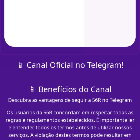
📱 Canal Oficial no Telegram!
📱 Benefícios do Canal
Descubra as vantagens de seguir a 56R no Telegram
Os usuários da 56R concordam em respeitar todas as
regras e regulamentos estabelecidos. É importante ler
e entender todos os termos antes de utilizar nossos
serviços. A violação destes termos pode resultar em