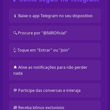
📱 Baixe o app Telegram no seu dispositivo
🔍 Procure por "@56ROficial"
👆 Toque em "Entrar" ou "Join"
🔔 Ative as notificações para não perder
nada
💬 Participe das conversas e interaja
🎁 Receba bônus exclusivos