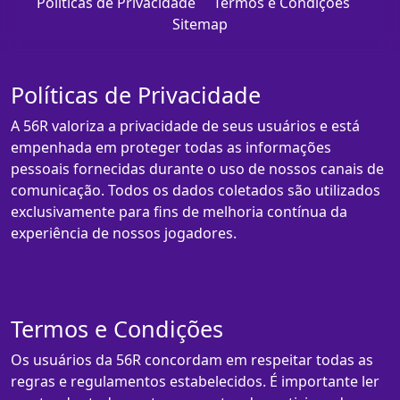
Políticas de Privacidade
Termos e Condições
Sitemap
Políticas de Privacidade
A 56R valoriza a privacidade de seus usuários e está
empenhada em proteger todas as informações
pessoais fornecidas durante o uso de nossos canais de
comunicação. Todos os dados coletados são utilizados
exclusivamente para fins de melhoria contínua da
experiência de nossos jogadores.
Termos e Condições
Os usuários da 56R concordam em respeitar todas as
regras e regulamentos estabelecidos. É importante ler