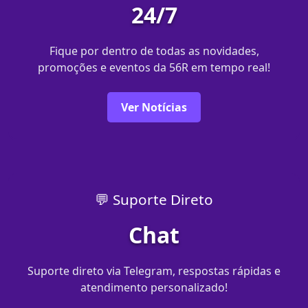
24/7
Fique por dentro de todas as novidades,
promoções e eventos da 56R em tempo real!
Ver Notícias
💬 Suporte Direto
Chat
Suporte direto via Telegram, respostas rápidas e
atendimento personalizado!