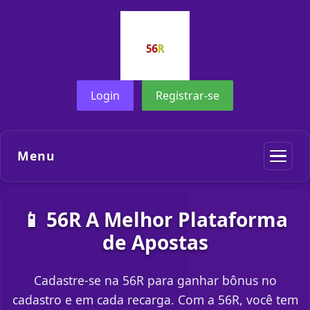
Login
Registrar-se
Menu
📱 56R A Melhor Plataforma
de Apostas
Cadastre-se na 56R para ganhar bônus no
cadastro e em cada recarga. Com a 56R, você tem