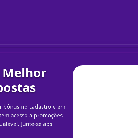
A Melhor
postas
r bônus no cadastro e em
 tem acesso a promoções
ualável. Junte-se aos