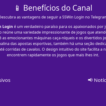
📱 Benefícios do Canal
Descubra as vantagens de seguir a 55Win Login no Telegra
n Login
é um verdadeiro paraíso para os apaixonados por j
eção reúne uma variedade impressionante de jogos que atend
até as emocionantes máquinas caça-níqueis e os divertidos 
enalina das apostas esportivas, também há uma seção dedi
té corridas de cavalos. O design intuitivo do site facilita
encontrem rapidamente os jogos que mais lhes int.
sivos
📢 Notí