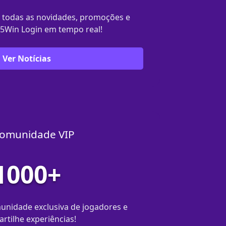
e todas as novidades, promoções e
55Win Login em tempo real!
Ver Notícias
Comunidade VIP
1000+
unidade exclusiva de jogadores e
rtilhe experiências!