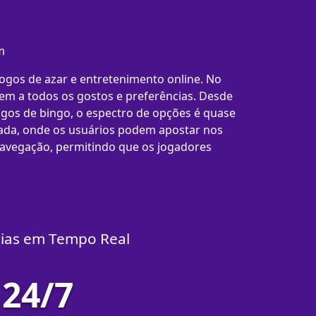
m
ogos de azar e entretenimento online. No
em a todos os gostos e preferências. Desde
jogos de bingo, o espectro de opções é quase
cada, onde os usuários podem apostar nos
 a navegação, permitindo que os jogadores
cias em Tempo Real
24/7