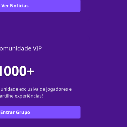
Ver Notícias
Comunidade VIP
1000+
unidade exclusiva de jogadores e
rtilhe experiências!
Entrar Grupo