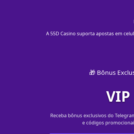
A 55D Casino suporta apostas em celul
🎁 Bônus Exclu
VIP
Receba bônus exclusivos do Telegra
e códigos promocionai