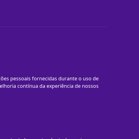
ções pessoais fornecidas durante o uso de
elhoria contínua da experiência de nossos