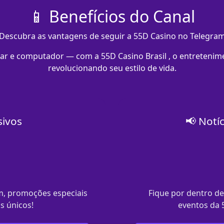
📱 Benefícios do Canal
Descubra as vantagens de seguir a 55D Casino no Telegra
ar e computador — com a 55D Casino Brasil , o entretenime
revolucionando seu estilo de vida.
sivos
📢 Notí
m, promoções especiais
Fique por dentro d
s únicos!
eventos da 