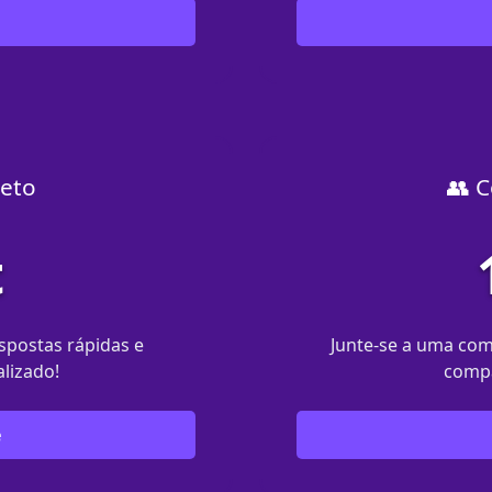
reto
👥 
t
espostas rápidas e
Junte-se a uma com
lizado!
compa
e