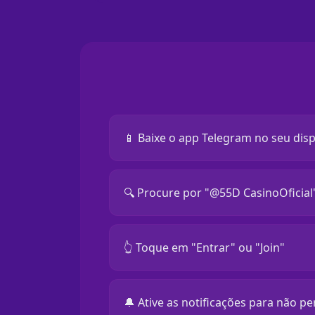
📱 Baixe o app Telegram no seu disp
🔍 Procure por "@55D CasinoOficial
👆 Toque em "Entrar" ou "Join"
🔔 Ative as notificações para não p