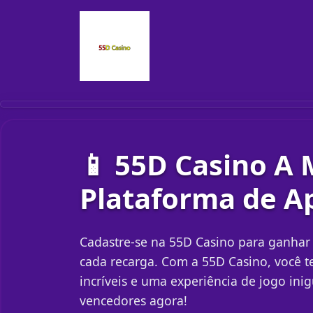
📱 55D Casino A 
Plataforma de A
Cadastre-se na 55D Casino para ganhar
cada recarga. Com a 55D Casino, você 
incríveis e uma experiência de jogo inig
vencedores agora!