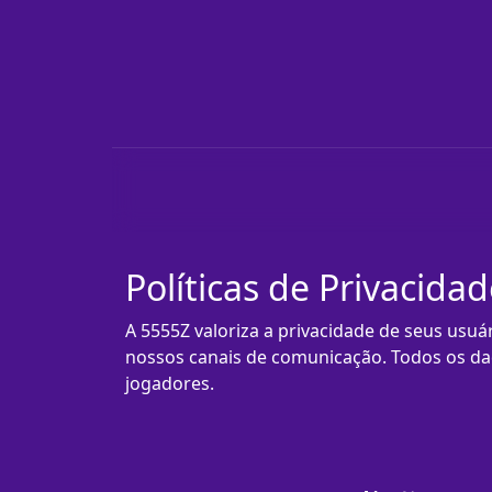
Políticas de Privacida
A 5555Z valoriza a privacidade de seus usu
nossos canais de comunicação. Todos os dad
jogadores.