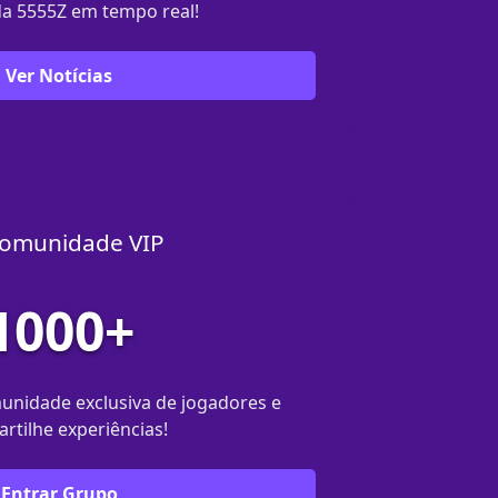
da 5555Z em tempo real!
Ver Notícias
Comunidade VIP
1000+
unidade exclusiva de jogadores e
rtilhe experiências!
Entrar Grupo