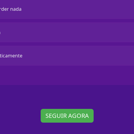
erder nada
a
aticamente
SEGUIR AGORA