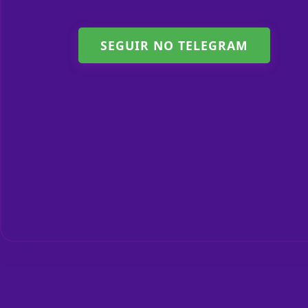
SEGUIR NO TELEGRAM