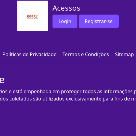
Acessos
Login
Registrar-se
Políticas de Privacidade
Termos e Condições
Sitemap
de
ários e está empenhada em proteger todas as informações 
os coletados são utilizados exclusivamente para fins de m