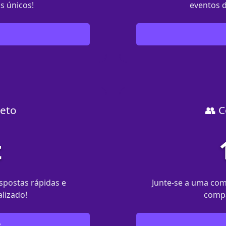
s únicos!
eventos 
reto
👥 
t
espostas rápidas e
Junte-se a uma com
lizado!
compa
e