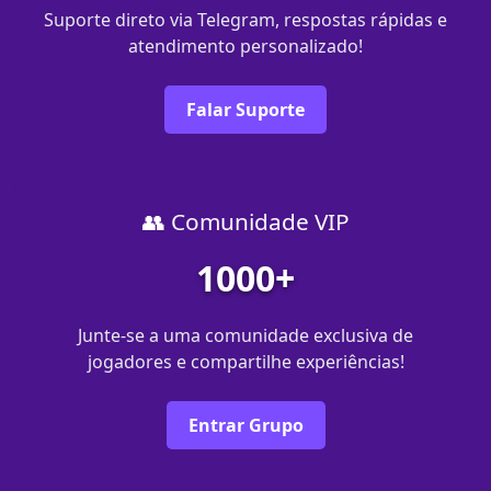
Suporte direto via Telegram, respostas rápidas e
atendimento personalizado!
Falar Suporte
👥 Comunidade VIP
1000+
Junte-se a uma comunidade exclusiva de
jogadores e compartilhe experiências!
Entrar Grupo