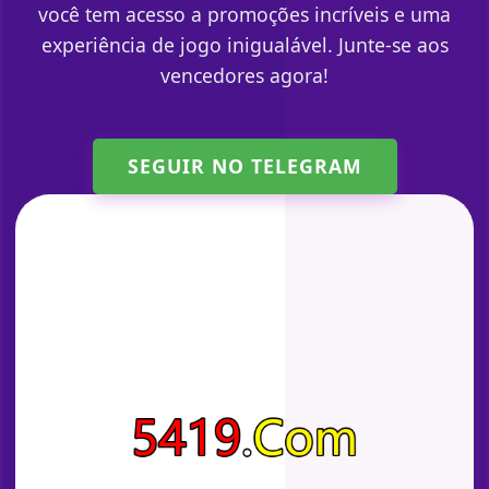
você tem acesso a promoções incríveis e uma
experiência de jogo inigualável. Junte-se aos
vencedores agora!
SEGUIR NO TELEGRAM