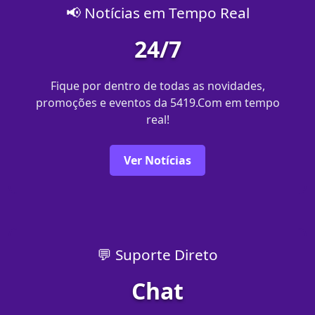
📢 Notícias em Tempo Real
24/7
Fique por dentro de todas as novidades,
promoções e eventos da 5419.Com em tempo
real!
Ver Notícias
💬 Suporte Direto
Chat