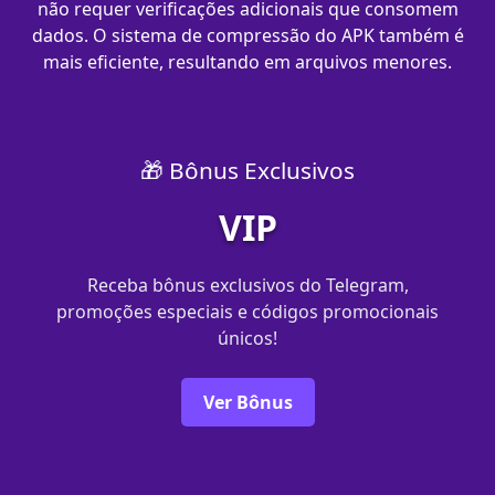
não requer verificações adicionais que consomem
dados. O sistema de compressão do APK também é
mais eficiente, resultando em arquivos menores.
🎁 Bônus Exclusivos
VIP
Receba bônus exclusivos do Telegram,
promoções especiais e códigos promocionais
únicos!
Ver Bônus