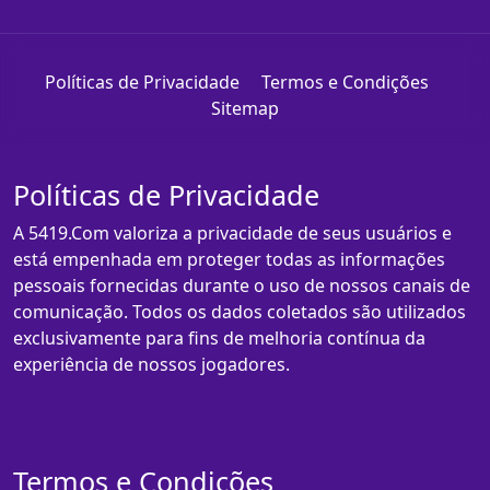
Políticas de Privacidade
Termos e Condições
Sitemap
Políticas de Privacidade
A 5419.Com valoriza a privacidade de seus usuários e
está empenhada em proteger todas as informações
pessoais fornecidas durante o uso de nossos canais de
comunicação. Todos os dados coletados são utilizados
exclusivamente para fins de melhoria contínua da
experiência de nossos jogadores.
Termos e Condições