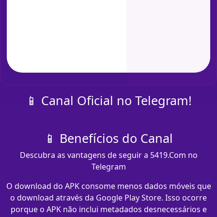
📱 Canal Oficial no Telegram!
📱 Benefícios do Canal
Descubra as vantagens de seguir a 5419.Com no
Telegram
O download do APK consome menos dados móveis que
o download através da Google Play Store. Isso ocorre
porque o APK não inclui metadados desnecessários e