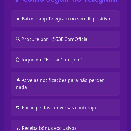
📱 Baixe o app Telegram no seu dispositivo
🔍 Procure por "@53E.ComOficial"
👆 Toque em "Entrar" ou "Join"
🔔 Ative as notificações para não perder
nada
💬 Participe das conversas e interaja
🎁 Receba bônus exclusivos