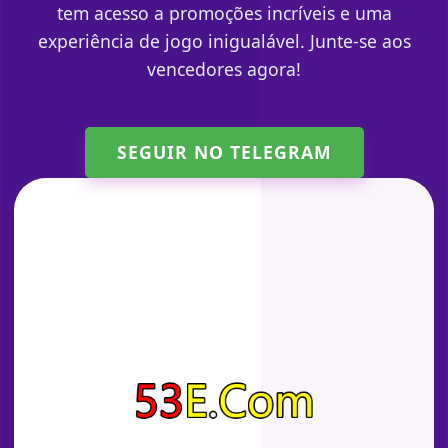
tem acesso a promoções incríveis e uma
experiência de jogo inigualável. Junte-se aos
vencedores agora!
SEGUIR NO TELEGRAM