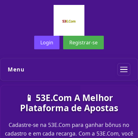
Login
Registrar-se
Menu
📱 53E.Com A Melhor
Plataforma de Apostas
Cadastre-se na 53E.Com para ganhar bônus no
cadastro e em cada recarga. Com a 53E.Com, você