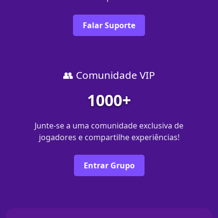
Falar Suporte
👥 Comunidade VIP
1000+
Junte-se a uma comunidade exclusiva de
jogadores e compartilhe experiências!
Entrar Grupo