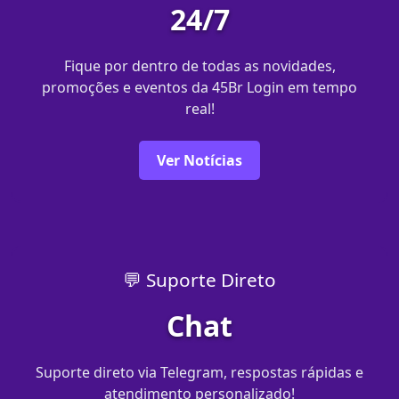
24/7
Fique por dentro de todas as novidades,
promoções e eventos da 45Br Login em tempo
real!
Ver Notícias
💬 Suporte Direto
Chat
Suporte direto via Telegram, respostas rápidas e
atendimento personalizado!