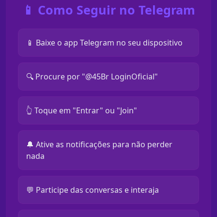
📱 Como Seguir no Telegram
📱 Baixe o app Telegram no seu dispositivo
🔍 Procure por "@45Br LoginOficial"
👆 Toque em "Entrar" ou "Join"
🔔 Ative as notificações para não perder
nada
💬 Participe das conversas e interaja