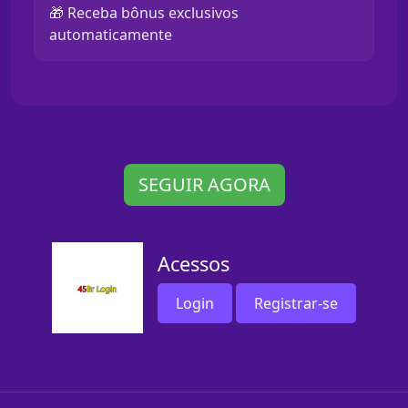
🎁 Receba bônus exclusivos
automaticamente
SEGUIR AGORA
Acessos
Login
Registrar-se