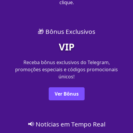
clique.
🎁 Bônus Exclusivos
VIP
Receba bônus exclusivos do Telegram,
promoções especiais e códigos promocionais
únicos!
Ver Bônus
📢 Notícias em Tempo Real