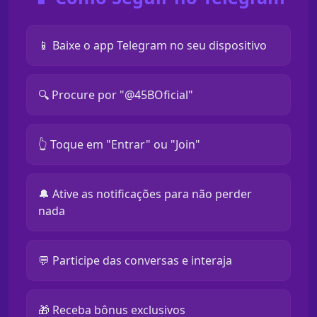
📱 Baixe o app Telegram no seu dispositivo
🔍 Procure por "@45BOficial"
👆 Toque em "Entrar" ou "Join"
🔔 Ative as notificações para não perder
nada
💬 Participe das conversas e interaja
🎁 Receba bônus exclusivos