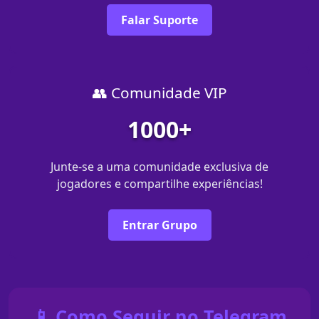
Falar Suporte
👥 Comunidade VIP
1000+
Junte-se a uma comunidade exclusiva de
jogadores e compartilhe experiências!
Entrar Grupo
📱 Como Seguir no Telegram