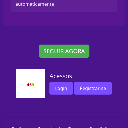
automaticamente
SEGUIR AGORA
Acessos
Login
Registrar-se