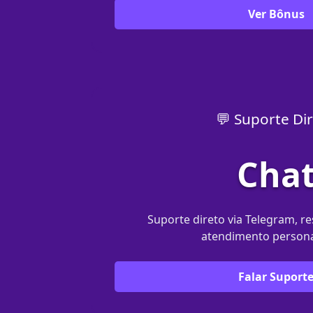
Ver Bônus
💬 Suporte Di
Cha
Suporte direto via Telegram, r
atendimento persona
Falar Suport