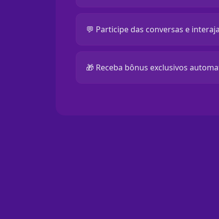
💬 Participe das conversas e interaj
🎁 Receba bônus exclusivos autom