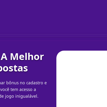
 A Melhor
postas
har bônus no cadastro e
 você tem acesso a
e jogo inigualável.