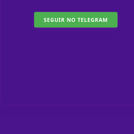
SEGUIR NO TELEGRAM