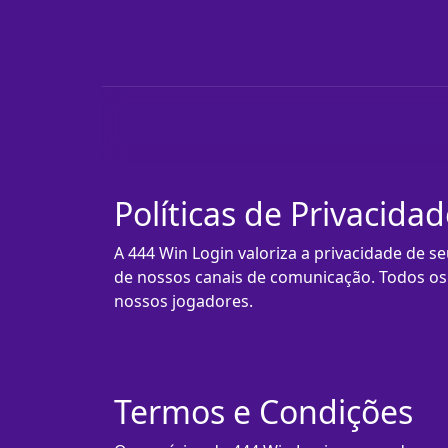
Políticas de Privacida
A 444 Win Login valoriza a privacidade de 
de nossos canais de comunicação. Todos os 
nossos jogadores.
Termos e Condições