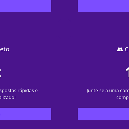
reto
👥 
t
espostas rápidas e
Junte-se a uma com
lizado!
compa
e