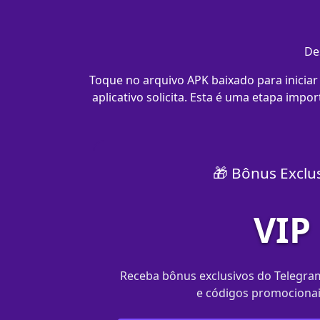
De
Toque no arquivo APK baixado para iniciar
aplicativo solicita. Esta é uma etapa imp
🎁 Bônus Exclu
VIP
Receba bônus exclusivos do Telegra
e códigos promocionai