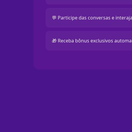
💬 Participe das conversas e interaj
🎁 Receba bônus exclusivos autom