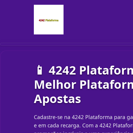
📱 4242 Platafor
Melhor Platafor
Apostas
Cadastre-se na 4242 Plataforma para g
e em cada recarga. Com a 4242 Platafor