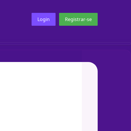
Login
Registrar-se