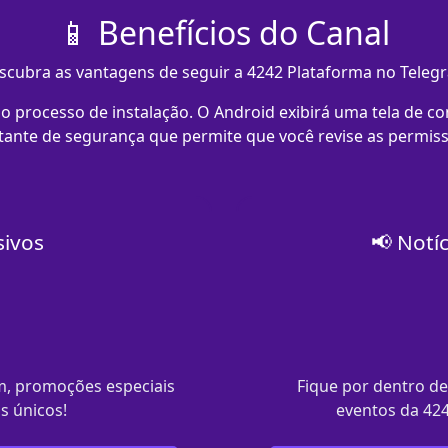
📱 Benefícios do Canal
scubra as vantagens de seguir a 4242 Plataforma no Teleg
 o processo de instalação. O Android exibirá uma tela de
ortante de segurança que permite que você revise as permis
sivos
📢 Notí
m, promoções especiais
Fique por dentro d
s únicos!
eventos da 42