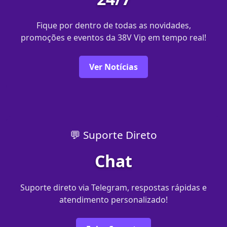
Fique por dentro de todas as novidades,
promoções e eventos da 38V Vip em tempo real!
Ver Notícias
💬 Suporte Direto
Chat
Suporte direto via Telegram, respostas rápidas e
atendimento personalizado!