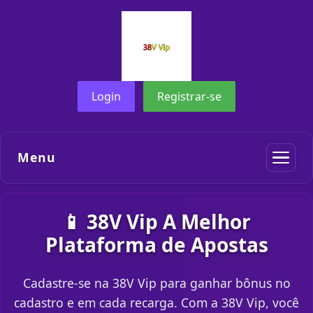
Login
Registrar-se
Menu
📱 38V Vip A Melhor
Plataforma de Apostas
Cadastre-se na 38V Vip para ganhar bônus no
cadastro e em cada recarga. Com a 38V Vip, você