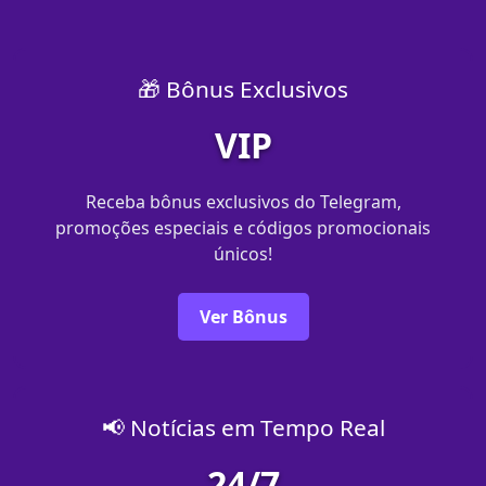
🎁 Bônus Exclusivos
VIP
Receba bônus exclusivos do Telegram,
promoções especiais e códigos promocionais
únicos!
Ver Bônus
📢 Notícias em Tempo Real
24/7