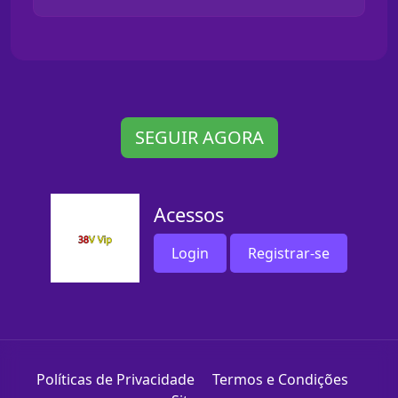
SEGUIR AGORA
Acessos
Login
Registrar-se
Políticas de Privacidade
Termos e Condições