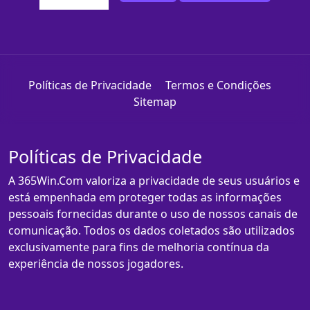
Políticas de Privacidade
Termos e Condições
Sitemap
Políticas de Privacidade
A 365Win.Com valoriza a privacidade de seus usuários e
está empenhada em proteger todas as informações
pessoais fornecidas durante o uso de nossos canais de
comunicação. Todos os dados coletados são utilizados
exclusivamente para fins de melhoria contínua da
experiência de nossos jogadores.