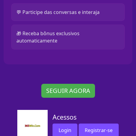
💬 Participe das conversas e interaja
🎁 Receba bônus exclusivos
automaticamente
SEGUIR AGORA
Acessos
Login
Registrar-se