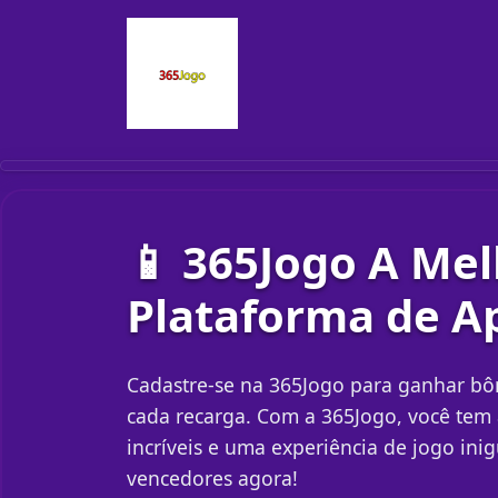
📱 365Jogo A Me
Plataforma de A
Cadastre-se na 365Jogo para ganhar bô
cada recarga. Com a 365Jogo, você tem
incríveis e uma experiência de jogo inig
vencedores agora!