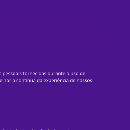
s pessoais fornecidas durante o uso de
elhoria contínua da experiência de nossos