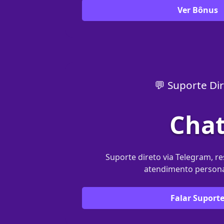
Ver Bônus
💬 Suporte Di
Cha
Suporte direto via Telegram, r
atendimento persona
Falar Suport