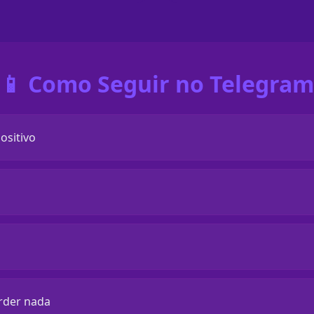
📱 Como Seguir no Telegram
ositivo
erder nada