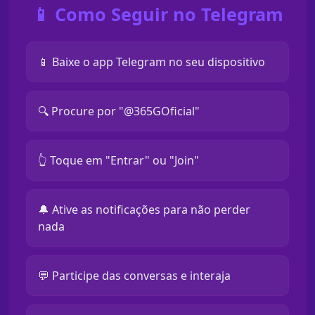
📱 Como Seguir no Telegram
📱 Baixe o app Telegram no seu dispositivo
🔍 Procure por "@365GOficial"
👆 Toque em "Entrar" ou "Join"
🔔 Ative as notificações para não perder
nada
💬 Participe das conversas e interaja