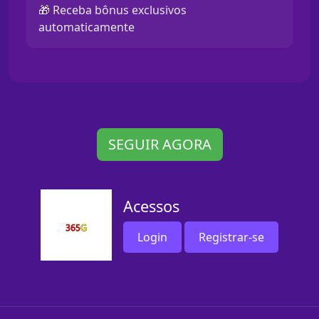
🎁 Receba bônus exclusivos
automaticamente
SEGUIR AGORA
Acessos
Login
Registrar-se