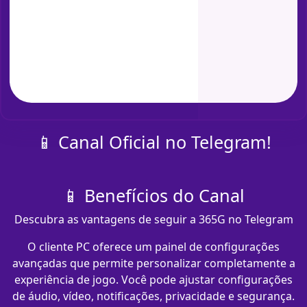
📱 Canal Oficial no Telegram!
📱 Benefícios do Canal
Descubra as vantagens de seguir a 365G no Telegram
O cliente PC oferece um painel de configurações
avançadas que permite personalizar completamente a
experiência de jogo. Você pode ajustar configurações
de áudio, vídeo, notificações, privacidade e segurança.