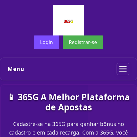
Login
Registrar-se
Menu
📱 365G A Melhor Plataforma
de Apostas
Cadastre-se na 365G para ganhar bônus no
cadastro e em cada recarga. Com a 365G, você