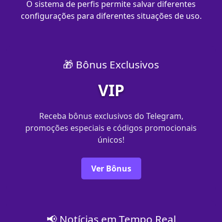
O sistema de perfis permite salvar diferentes
configurações para diferentes situações de uso.
🎁 Bônus Exclusivos
VIP
Receba bônus exclusivos do Telegram,
promoções especiais e códigos promocionais
únicos!
Ver Bônus
📢 Notícias em Tempo Real