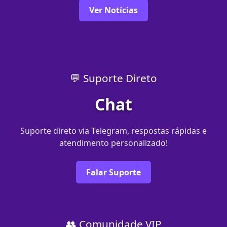
Ver Notícias
💬 Suporte Direto
Chat
Suporte direto via Telegram, respostas rápidas e
atendimento personalizado!
Falar Suporte
👥 Comunidade VIP