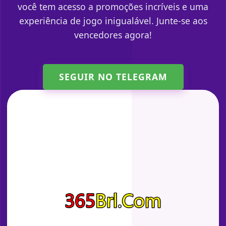
você tem acesso a promoções incríveis e uma
experiência de jogo inigualável. Junte-se aos
vencedores agora!
SEGUIR NO TELEGRAM