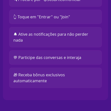
👆 Toque em "Entrar" ou "Join"
🔔 Ative as notificações para não perder
nada
💬 Participe das conversas e interaja
🎁 Receba bônus exclusivos
automaticamente