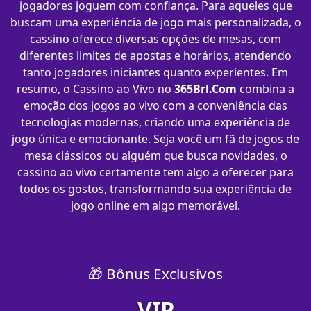
jogadores joguem com confiança. Para aqueles que
buscam uma experiência de jogo mais personalizada, o
cassino oferece diversas opções de mesas, com
diferentes limites de apostas e horários, atendendo
tanto jogadores iniciantes quanto experientes. Em
resumo, o Cassino ao Vivo no
365Brl.Com
combina a
emoção dos jogos ao vivo com a conveniência das
tecnologias modernas, criando uma experiência de
jogo única e emocionante. Seja você um fã de jogos de
mesa clássicos ou alguém que busca novidades, o
cassino ao vivo certamente tem algo a oferecer para
todos os gostos, transformando sua experiência de
jogo online em algo memorável.
🎁 Bônus Exclusivos
VIP