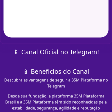
📱 Canal Oficial no Telegram!
📱 Benefícios do Canal
Descubra as vantagens de seguir a 35M Plataforma no
Telegram
Desde sua fundação, a plataforma 35M Plataforma
Brasil e a 35M Plataforma têm sido reconhecidas pela
estabilidade, segurança, agilidade e reputação