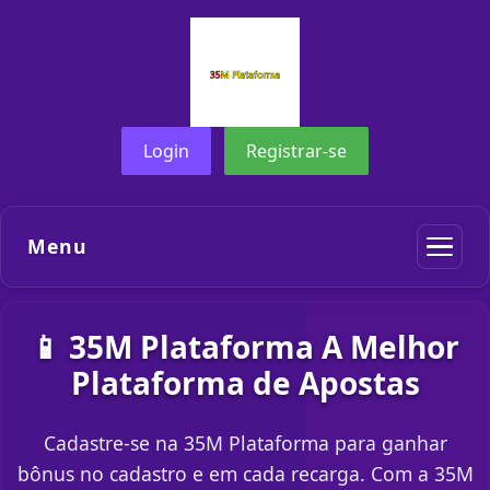
Login
Registrar-se
Menu
📱 35M Plataforma A Melhor
Plataforma de Apostas
Cadastre-se na 35M Plataforma para ganhar
bônus no cadastro e em cada recarga. Com a 35M