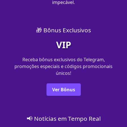
impecável.
🎁 Bônus Exclusivos
VIP
Receba bônus exclusivos do Telegram,
promoções especiais e códigos promocionais
únicos!
Ver Bônus
📢 Notícias em Tempo Real