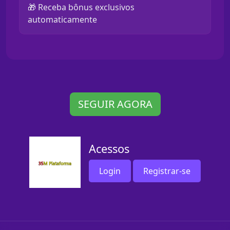
🎁 Receba bônus exclusivos
automaticamente
SEGUIR AGORA
Acessos
Login
Registrar-se