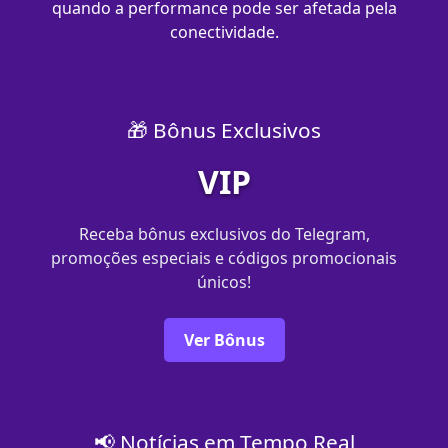
quando a performance pode ser afetada pela
conectividade.
🎁 Bônus Exclusivos
VIP
Receba bônus exclusivos do Telegram,
promoções especiais e códigos promocionais
únicos!
Ver Bônus
📢 Notícias em Tempo Real