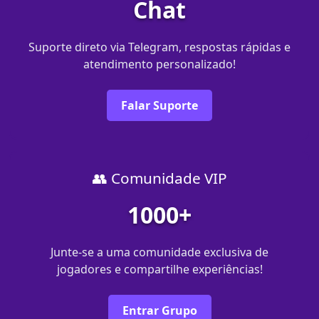
Chat
Suporte direto via Telegram, respostas rápidas e
atendimento personalizado!
Falar Suporte
👥 Comunidade VIP
1000+
Junte-se a uma comunidade exclusiva de
jogadores e compartilhe experiências!
Entrar Grupo