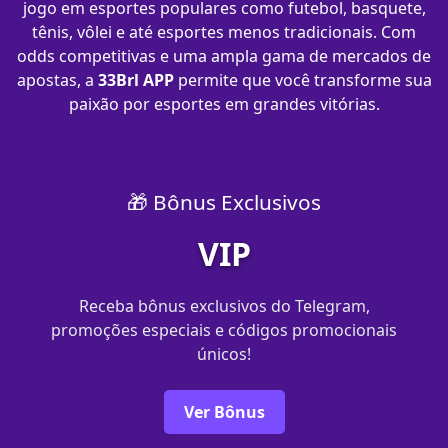
jogo em esportes populares como futebol, basquete,
tênis, vôlei e até esportes menos tradicionais. Com
odds competitivas e uma ampla gama de mercados de
apostas, a
33Brl APP
permite que você transforme sua
paixão por esportes em grandes vitórias.
🎁 Bônus Exclusivos
VIP
Receba bônus exclusivos do Telegram,
promoções especiais e códigos promocionais
únicos!
Ver Bônus