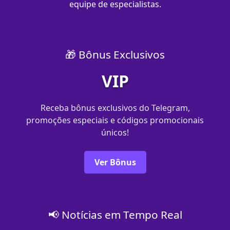
equipe de especialistas.
🎁 Bônus Exclusivos
VIP
Receba bônus exclusivos do Telegram,
promoções especiais e códigos promocionais
únicos!
Ver Bônus
📢 Notícias em Tempo Real