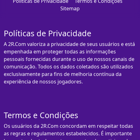
Políticas de Privacidade
Termos e Condições
Sitemap
Políticas de Privacidade
A 2R.Com valoriza a privacidade de seus usuários e está
empenhada em proteger todas as informações
pessoais fornecidas durante o uso de nossos canais de
comunicação. Todos os dados coletados são utilizados
exclusivamente para fins de melhoria contínua da
experiência de nossos jogadores.
Termos e Condições
Os usuários da 2R.Com concordam em respeitar todas
as regras e regulamentos estabelecidos. É importante