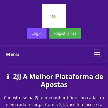
Login
Registrar-se
Menu
📱 2JJ A Melhor Plataforma de
Apostas
Cadastre-se na 2JJ para ganhar bônus no cadastro
e em cada recarga. Com a 2JJ, você tem acesso a