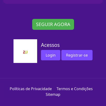
SEGUIR AGORA
Acessos
Login
Registrar-se
Políticas de Privacidade
Termos e Condições
Sitemap