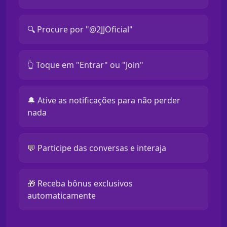
🔍 Procure por "@2JJOficial"
👆 Toque em "Entrar" ou "Join"
🔔 Ative as notificações para não perder
nada
💬 Participe das conversas e interaja
🎁 Receba bônus exclusivos
automaticamente