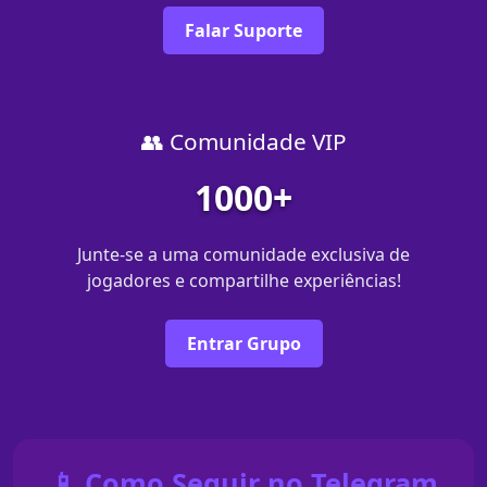
Falar Suporte
👥 Comunidade VIP
1000+
Junte-se a uma comunidade exclusiva de
jogadores e compartilhe experiências!
Entrar Grupo
📱 Como Seguir no Telegram