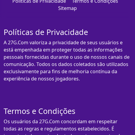
Políticas de Privacidade
Termos e Condições
Sitemap
Políticas de Privacidade
A 27G.Com valoriza a privacidade de seus usuários e
está empenhada em proteger todas as informações
pessoais fornecidas durante o uso de nossos canais de
comunicação. Todos os dados coletados são utilizados
exclusivamente para fins de melhoria contínua da
experiência de nossos jogadores.
Termos e Condições
Os usuários da 27G.Com concordam em respeitar
todas as regras e regulamentos estabelecidos. É