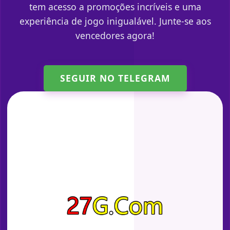
tem acesso a promoções incríveis e uma
experiência de jogo inigualável. Junte-se aos
vencedores agora!
SEGUIR NO TELEGRAM