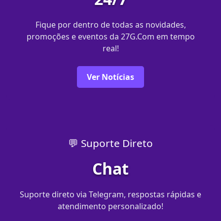
Fique por dentro de todas as novidades,
promoções e eventos da 27G.Com em tempo
real!
Ver Notícias
💬 Suporte Direto
Chat
Suporte direto via Telegram, respostas rápidas e
atendimento personalizado!