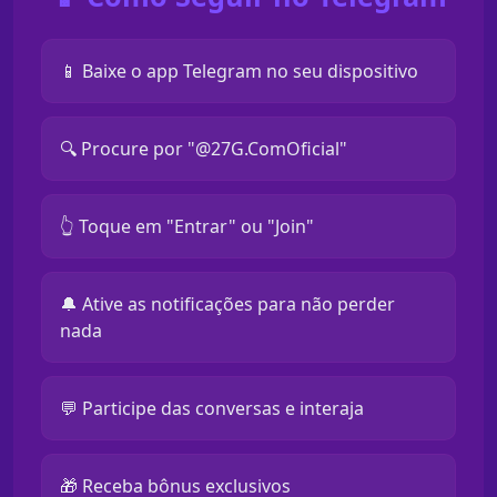
📱 Baixe o app Telegram no seu dispositivo
🔍 Procure por "@27G.ComOficial"
👆 Toque em "Entrar" ou "Join"
🔔 Ative as notificações para não perder
nada
💬 Participe das conversas e interaja
🎁 Receba bônus exclusivos