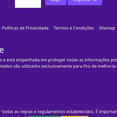
Políticas de Privacidade
Termos e Condições
Sitemap
de
ios e está empenhada em proteger todas as informações pe
tados são utilizados exclusivamente para fins de melhoria
todas as regras e regulamentos estabelecidos. É importan