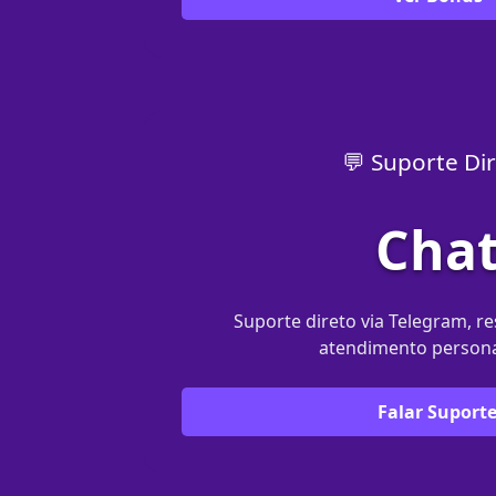
💬 Suporte Di
Cha
Suporte direto via Telegram, r
atendimento persona
Falar Suport