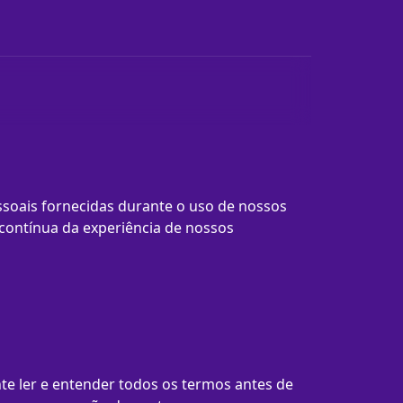
ssoais fornecidas durante o uso de nossos
 contínua da experiência de nossos
te ler e entender todos os termos antes de