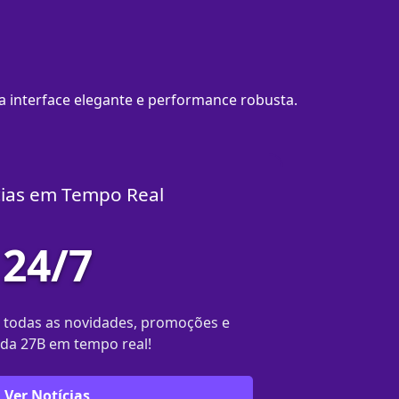
a interface elegante e performance robusta.
cias em Tempo Real
24/7
e todas as novidades, promoções e
 da 27B em tempo real!
Ver Notícias