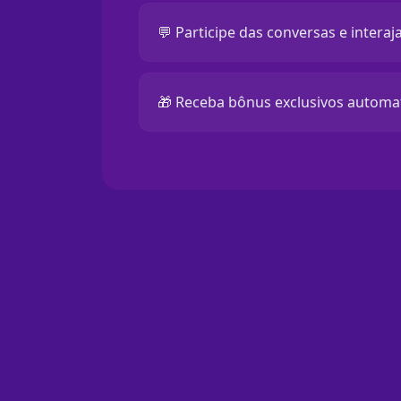
💬 Participe das conversas e interaj
🎁 Receba bônus exclusivos autom