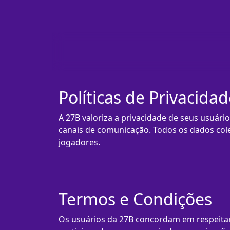
Políticas de Privacida
A 27B valoriza a privacidade de seus usuár
canais de comunicação. Todos os dados cole
jogadores.
Termos e Condições
Os usuários da 27B concordam em respeitar 