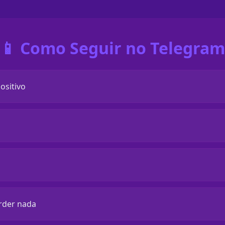
📱 Como Seguir no Telegram
ositivo
erder nada