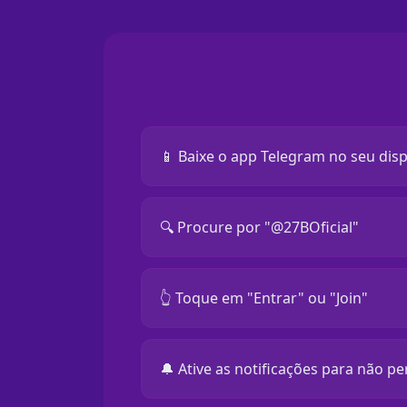
📱 Baixe o app Telegram no seu disp
🔍 Procure por "@27BOficial"
👆 Toque em "Entrar" ou "Join"
🔔 Ative as notificações para não p