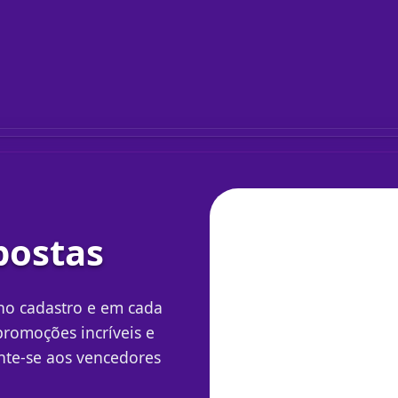
postas
no cadastro e em cada
promoções incríveis e
unte-se aos vencedores