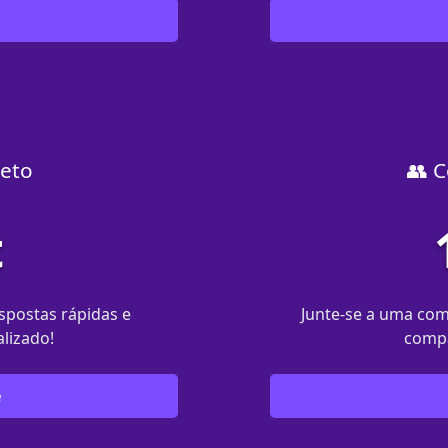
reto
👥 
t
espostas rápidas e
Junte-se a uma com
lizado!
compa
e