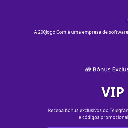
D
A 200Jogo.Com é uma empresa de software 
🎁 Bônus Exclu
VIP
Receba bônus exclusivos do Telegra
e códigos promocionai