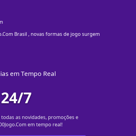
am
.Com Brasil , novas formas de jogo surgem
cias em Tempo Real
24/7
e todas as novidades, promoções e
00Jogo.Com em tempo real!