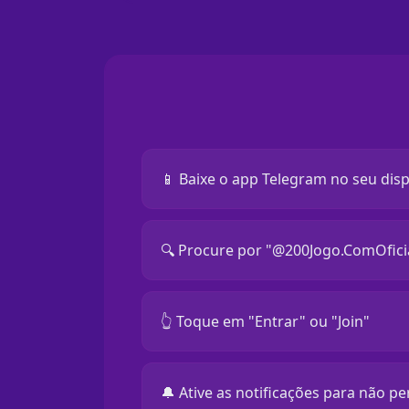
📱 Baixe o app Telegram no seu disp
🔍 Procure por "@200Jogo.ComOfici
👆 Toque em "Entrar" ou "Join"
🔔 Ative as notificações para não p