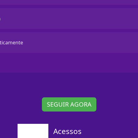
a
aticamente
SEGUIR AGORA
Acessos