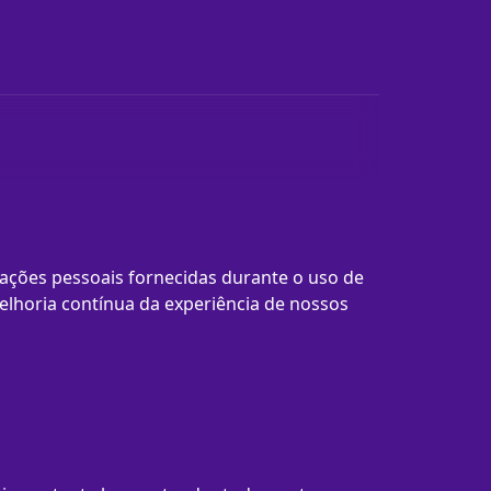
ações pessoais fornecidas durante o uso de
elhoria contínua da experiência de nossos