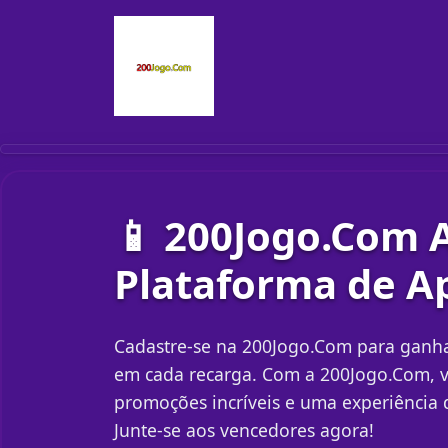
📱 200Jogo.Com 
Plataforma de A
Cadastre-se na 200Jogo.Com para ganha
em cada recarga. Com a 200Jogo.Com, v
promoções incríveis e uma experiência d
Junte-se aos vencedores agora!