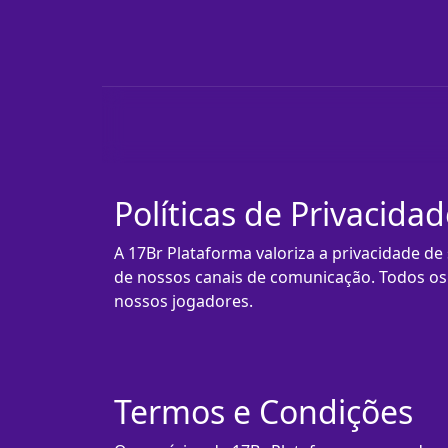
Políticas de Privacida
A 17Br Plataforma valoriza a privacidade d
de nossos canais de comunicação. Todos os 
nossos jogadores.
Termos e Condições