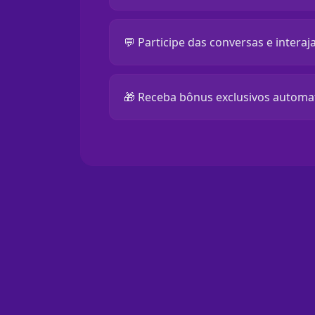
💬 Participe das conversas e interaj
🎁 Receba bônus exclusivos autom